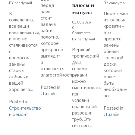
BY
candymail
BY
candymail
плюсы и
перед
вами
минусы
К
Перетяжка
стоит
сожалению,
изголовья
01.06.2026
задача
все вещи
кровати –
0
найти
изнашиваются,
это
Comments
полотно,
и многие
процесс
BY
candymail
которое
сталкиваются
замены
прекрасно
Верхний
с
обивки
выглядит
тропический
вопросом
головной
и
душ
замены
доски,
отличается
своими
старых
который
влагостойкостью,...
руками
любимых
может
можно
вещей
быть
Posted in
смонтировать
хорошего...
необходим
Дизайн
при
по...
условии
Posted in
правильной
Строительство
Posted in
разводки
и ремонт
Дизайн
труб. Эти
системы...