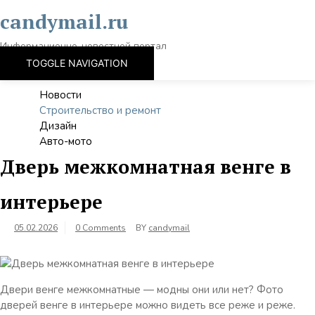
Skip
candymail.ru
to
content
Информационно-новостной портал
TOGGLE NAVIGATION
Новости
Строительство и ремонт
Дизайн
Авто-мото
Дверь межкомнатная венге в
интерьере
05.02.2026
0 Comments
BY
candymail
Двери венге межкомнатные — модны они или нет? Фото
дверей венге в интерьере можно видеть все реже и реже.