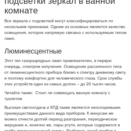
подсветки зеркал в ванной
комнате
Все зеркала с подсветкой могут классифицироваться по
нескольким признакам. Одним из основных является качество
освещения, которое напрямую связано с используемым типом
ламп.
Люминесцентные
Этот тип газоразрядных ламп привлекателен, в первую
очередь, спектром излучения. Освещение рассеянного типа
от люминесцентного прибора близко к спектру дневному свету
и поэтому комфортно для человеческого глаза. Срок службы
этих устройств один из самых долгих – до 20 тысяч часов.
Читайте также: Стоит ли совмещать ванную комнату с
туалетом
Высокая светоотдача и КПД также являются неоспоримыми
преимуществами данного вида приборов. К минусам же
можно отнести долгий период разгорания, периодическое
мерцание и, конечно же, пары ртути, которые содержатся в
колбе люминесцентной лампы. Разбивать такой прибор в