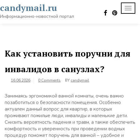
Skip
candymail.ru
TOGG
to
NAVI
content
Информационно-новостной портал
Как установить поручни для
инвалидов в санузлах?
16.06.2026
0 Comments
BY
candymail
Занимаясь эргономикой ванной комнаты, очень важно
позаботиться о безопасности помещения. Особенно
актуален данный вопрос для квартир, в которых
проживают пожилые люди, инвалиды и маленькие дети.
Снизить вероятность падения и травм, а также обеспечить
комфортность и уверенность при проведении водных
процедур поможет поручень для ванной – удобное и