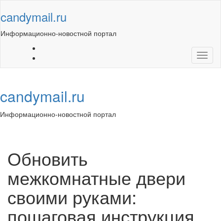
Skip
candymail.ru
to
content
Информационно-новостной портал
Toggl
naviga
candymail.ru
Информационно-новостной портал
Toggl
navig
Обновить
межкомнатные двери
своими руками:
пошаговая инструкция