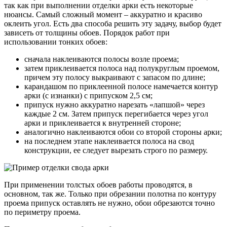
так как при выполнении отделки арки есть некоторые
нюансы. Самый сложный момент – аккуратно и красиво
оклеить угол. Есть два способа решить эту задачу, выбор будет
зависеть от толщины обоев. Порядок работ при
использовании тонких обоев:
сначала наклеиваются полосы возле проема;
затем приклеивается полоса над полукруглым проемом,
причем эту полосу выкраивают с запасом по длине;
карандашом по приклеенной полосе намечается контур
арки (с изнанки) с припуском 2,5 см;
припуск нужно аккуратно нарезать «лапшой» через
каждые 2 см. Затем припуск перегибается через угол
арки и приклеивается к внутренней стороне;
аналогично наклеиваются обои со второй стороны арки;
на последнем этапе наклеивается полоса на свод
конструкции, ее следует вырезать строго по размеру.
При применении толстых обоев работы проводятся, в
основном, так же. Только при обрезании полотна по контуру
проема припуск оставлять не нужно, обои обрезаются точно
по периметру проема.