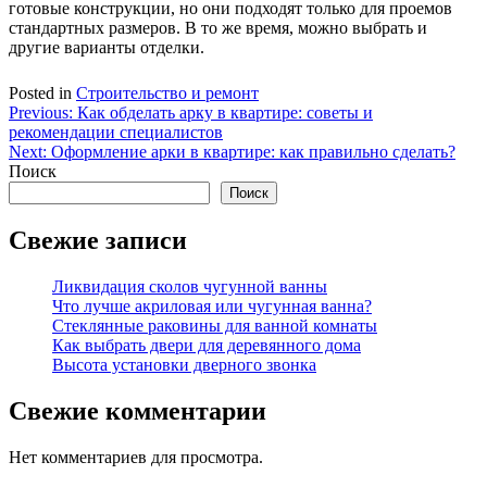
готовые конструкции, но они подходят только для проемов
стандартных размеров. В то же время, можно выбрать и
другие варианты отделки.
Posted in
Строительство и ремонт
Навигация
Previous:
Как обделать арку в квартире: советы и
рекомендации специалистов
по
Next:
Оформление арки в квартире: как правильно сделать?
записям
Поиск
Поиск
Свежие записи
Ликвидация сколов чугунной ванны
Что лучше акриловая или чугунная ванна?
Стеклянные раковины для ванной комнаты
Как выбрать двери для деревянного дома
Высота установки дверного звонка
Свежие комментарии
Нет комментариев для просмотра.