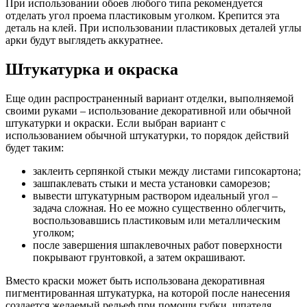
При использовании обоев любого типа рекомендуется
отделать угол проема пластиковым уголком. Крепится эта
деталь на клей. При использовании пластиковых деталей углы
арки будут выглядеть аккуратнее.
Штукатурка и окраска
Еще один распространенный вариант отделки, выполняемой
своими руками – использование декоративной или обычной
штукатурки и окраски. Если выбран вариант с
использованием обычной штукатурки, то порядок действий
будет таким:
заклеить серпянкой стыки между листами гипсокартона;
зашпаклевать стыки и места установки саморезов;
вывести штукатурным раствором идеальный угол –
задача сложная. Но ее можно существенно облегчить,
воспользовавшись пластиковым или металлическим
уголком;
после завершения шпаклевочных работ поверхности
покрывают грунтовкой, а затем окрашивают.
Вместо краски может быть использована декоративная
пигментированная штукатурка, на которой после нанесения
создается желаемый рельеф при помощи губки, шпателя,