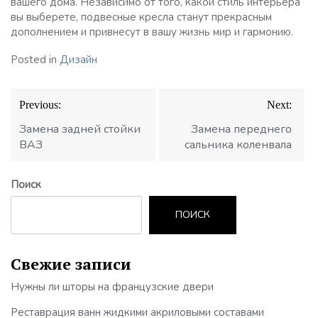
вашего дома. Независимо от того, какой стиль интерьера
вы выберете, подвесные кресла станут прекрасным
дополнением и привнесут в вашу жизнь мир и гармонию.
Posted in
Дизайн
Навигация
Previous:
Next:
по
записям
Замена задней стойки
Замена переднего
ВАЗ
сальника коленвала
Поиск
ПОИСК
Свежие записи
Нужны ли шторы на французские двери
Реставрация ванн жидкими акриловыми составами