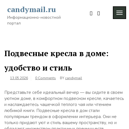
Skip
candymail.ru
to
TOG
content
Информационно-новостной
NAVI
портал
Подвесные кресла в доме:
удобство и стиль
13.05.2026
0 Comments
BY
candymail
Представьте себе идеальный вечер — вы сидите в своем
уютном доме, в комфортном подвесном кресле, качаетесь
и наслаждаетесь чашечкой теплого чая или чтением
любимой книги. Подвесные кресла в дом стали
популярным трендом в оформлении интерьера. Они не
только придают уют и стиль вашему пространству, но и
обладают множеством практичных преимуществ.