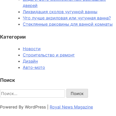
дверей
Ликвидация сколов чугунной ванны
Что лучше акриловая или чугунная ванна?
Стеклянные раковины для ванной комнаты
Категории
Новости
Строительство и ремонт
Дизайн
Авто-мото
Поиск
Найти:
Powered By WordPress |
Royal News Magazine