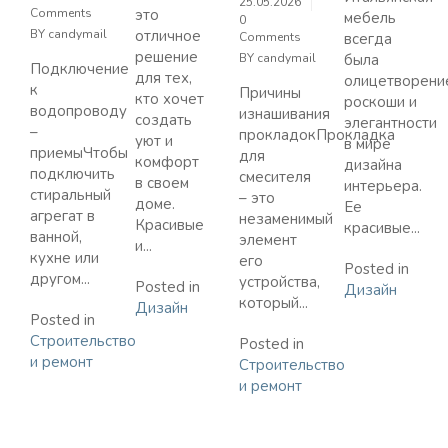
25.05.2026
Comments
это
мебель
0
BY
candymail
отличное
Comments
всегда
решение
BY
candymail
была
Подключение
для тех,
олицетворени
к
Причины
кто хочет
роскоши и
водопроводу
изнашивания
создать
элегантности
–
прокладокПрокладка
уют и
в мире
приемыЧтобы
для
комфорт
дизайна
подключить
смесителя
в своем
интерьера.
стиральный
– это
доме.
Ее
агрегат в
незаменимый
Красивые
красивые...
ванной,
элемент
и...
кухне или
его
Posted in
другом...
устройства,
Posted in
Дизайн
который...
Дизайн
Posted in
Строительство
Posted in
и ремонт
Строительство
и ремонт