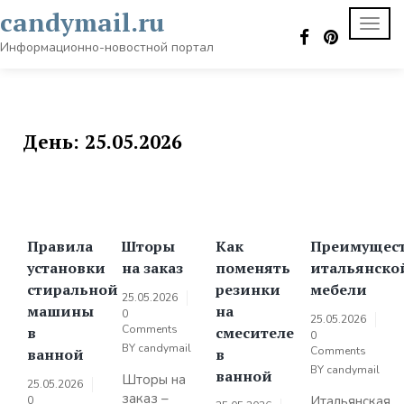
Skip
candymail.ru
TOGG
to
NAVI
content
Информационно-новостной портал
День:
25.05.2026
Правила
Шторы
Как
Преимущес
установки
на заказ
поменять
итальянско
стиральной
резинки
мебели
25.05.2026
машины
на
0
25.05.2026
Comments
в
смесителе
0
BY
candymail
Comments
ванной
в
BY
candymail
ванной
Шторы на
25.05.2026
заказ –
Итальянская
0