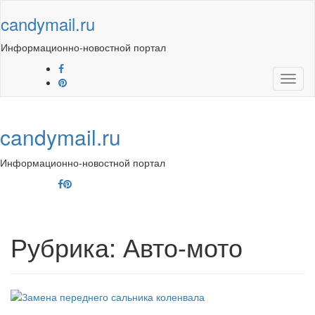
Skip
candymail.ru
to
content
Информационно-новостной портал
Toggl
naviga
candymail.ru
Информационно-новостной портал
Toggl
navig
Рубрика:
Авто-мото