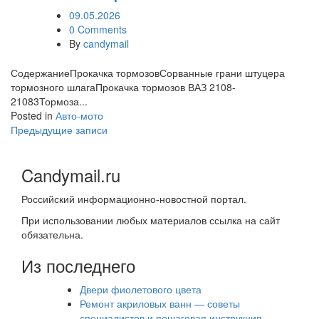
09.05.2026
0 Comments
By
candymail
СодержаниеПрокачка тормозовСорванные грани штуцера
тормозного шлагаПрокачка тормозов ВАЗ 2108-
21083Тормоза...
Posted in
Авто-мото
Навигация
Предыдущие записи
по
Candymail.ru
записям
Российский информационно-новостной портал.
При использовании любых материалов ссылка на сайт
обязательна.
Из последнего
Двери фиолетового цвета
Ремонт акриловых ванн — советы
специалистов и пошаговая инструкция