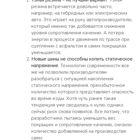
Узкая резина – не лучший вариант
. Узкая
резина встречается довольно часто,
например, на гибридных или электрических
авто. Это играет на руку автопроизводителю,
который именно так добивается снижения
уровня сопротивления качению. А потеря
энергии в процессе движения по трассе при
сцеплении с асфальтом в самих покрышках
уменьшается;
Новые шины не способны копить статическое
напряжение
. Технологии современности все
же не позволили производителям
разобраться с ситуацией накопления
статического напряжения, преизбыточное
количество которого представляет опасность
во время езды. Хотя чуть ранее такая
тенденция уже сводилась к нулю, однако
сейчас риск снова появился. Все потому, что
разработчики, пытаясь уменьшить вес
покрышек и сопротивление качению, снизили
количество добавляемой на производстве
сажи;