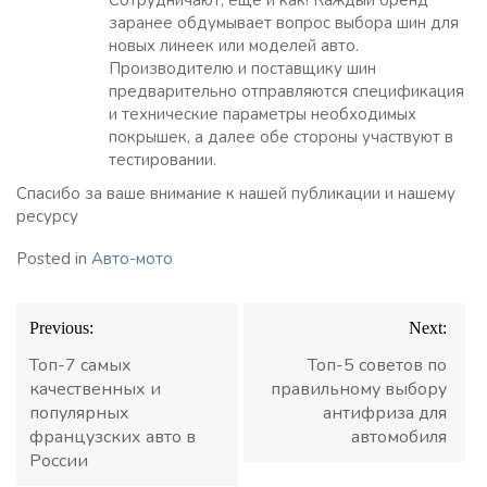
Сотрудничают, еще и как! Каждый бренд
заранее обдумывает вопрос выбора шин для
новых линеек или моделей авто.
Производителю и поставщику шин
предварительно отправляются спецификация
и технические параметры необходимых
покрышек, а далее обе стороны участвуют в
тестировании.
Спасибо за ваше внимание к нашей публикации и нашему
ресурсу
Posted in
Авто-мото
Навигация
Previous:
Next:
по
записям
Топ-7 самых
Топ-5 советов по
качественных и
правильному выбору
популярных
антифриза для
французских авто в
автомобиля
России