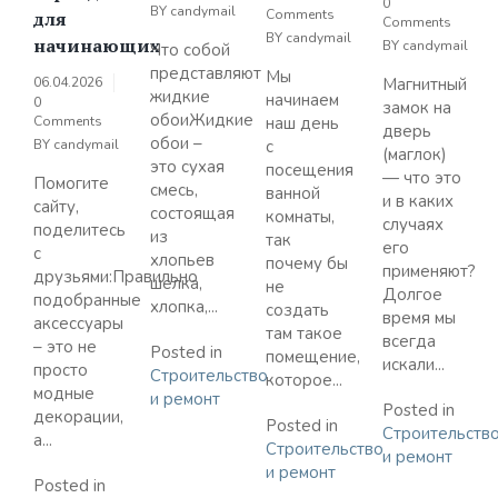
0
BY
candymail
Comments
для
Comments
BY
candymail
начинающих
BY
candymail
Что собой
представляют
Мы
06.04.2026
Магнитный
жидкие
начинаем
0
замок на
обоиЖидкие
Comments
наш день
дверь
обои –
BY
candymail
с
(маглок)
это сухая
посещения
— что это
Помогите
смесь,
ванной
и в каких
сайту,
состоящая
комнаты,
случаях
поделитесь
из
так
его
с
хлопьев
почему бы
применяют?
друзьями:Правильно
шелка,
не
Долгое
подобранные
хлопка,...
создать
время мы
аксессуары
там такое
всегда
– это не
Posted in
помещение,
искали...
просто
Строительство
которое...
модные
и ремонт
Posted in
декорации,
Posted in
Строительств
а...
Строительство
и ремонт
и ремонт
Posted in