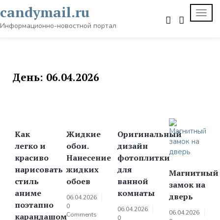
Skip
candymail.ru
TOGG
to
NAVI
content
Информационно-новостной портал
День:
06.04.2026
Как
Жидкие
Оригинальный
легко и
обои.
дизайн
красиво
Нанесение
фотоплитки
нарисовать
жидких
для
Магнитный
стиль
обоев
ванной
замок на
аниме
комнаты
дверь
06.04.2026
поэтапно
0
06.04.2026
06.04.2026
Comments
карандашом
0