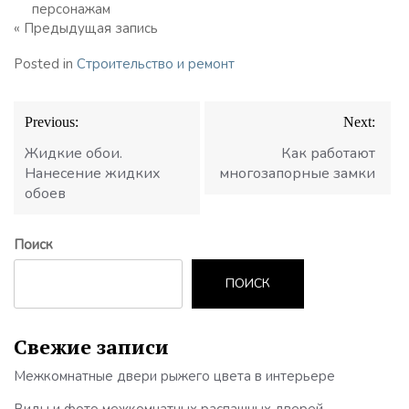
персонажам
« Предыдущая запись
Posted in
Строительство и ремонт
Навигация
Previous:
Next:
по
записям
Жидкие обои.
Как работают
Нанесение жидких
многозапорные замки
обоев
Поиск
ПОИСК
Свежие записи
Межкомнатные двери рыжего цвета в интерьере
Виды и фото межкомнатных распашных дверей