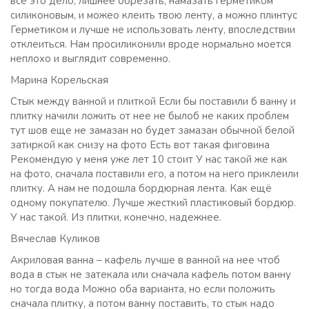
всё это дело, лишнее обрезать, намазать герметиком
силиконовым, и можео клеить твою ленту, а можно плинтус
Герметиком и лучше не использовать ленту, впоследствии
отклеиться. Нам просиликонили вроде нормально моется
неплохо и выглядит современно.
Марина Корельская
Стык между ванной и плиткой Если бы поставили б ванну и
плитку начили ложить от нее не былоб не каких проблем
тут шов еще не замазан но будет замазан обычной белой
затиркой как снизу на фото Есть вот такая фиговина
Рекомендую у меня уже лет 10 стоит У нас такой же как
на фото, сначала поставили его, а потом на него приклеили
плитку. А нам не подошла бордюрная лента. Как ещё
одному покупателю. Лучше жесткий пластиковый бордюр.
У нас такой. Из плитки, конечно, надежнее.
Вячеслав Куликов
Акриловая ванна – кафель лучше в ванной на нее чтоб
вода в стык не затекала или сначала кафель потом ванну
но тогда вода Можно оба варианта, но если положить
сначала плитку, а потом ванну поставить, то стык надо