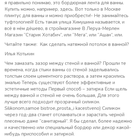
я правильно понимаю, это бордюрная лента для ванны.
Купить можно, например, здесь. Вот только в Москве
плинтус для ванны и можно приобрести!- Не занимайтесь
туфтологией! Есть такая улица Химушина называется, и
всё в нём дёшево, в строймагазине В Леруа-Мерлен
Магазин “Старик Хотабич”, или “Мега”, или “Ашан”, или.
Читайте также: Как сделать натяжной потолок в ванной?
Илья Котькин
Чем замазать зазор между стеной и ванной? Прошли те
времена, когда стыки ванны со стеной заделывались
толстым слоем цементного раствора, а затем красились
эмалью Теперь существуют более эффективные и
эстетичные методы Первый способ – затирка Если щель
между ванной и стеной не очень большая, Для этого
лучше всего подходит прозрачный силикон.
Silikonom,samoe bistroe,,prosta,,,i kacestveno) Силикон
через год-два станет отслаиваться и зарастать черной
плесенью даже “санитарный”. Я бы сделал, более надежно
и качественно или специальный бордюр или декор какой-
нибудь приспособил и затиркой.