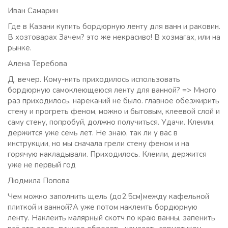
Иван Самарин
Где в Казани купить бордюрную ленту для ванн и раковин.
В хозтоварах Зачем? это же некрасиво! В хозмагах, или на
рынке.
Алена Теребова
Д. вечер. Кому-нить приходилось использовать
бордюрную самоклеющеюся ленту для ванной? => Много
раз приходилось. нареканий не было. главное обезжирить
стену и прогреть феном, можно и бытовым, клеевой слой и
саму стену, попробуй, должно получиться. Удачи. Клеили,
держится уже семь лет. Не знаю, так ли у вас в
инструкции, но мы сначала грели стену феном и на
горячую накладывали. Приходилось. Клеили, держится
уже не первый год
Людмила Попова
Чем можно заполнить щель (до2.5см)между кафельной
плиткой и ванной?А уже потом наклеить бордюрную
ленту. Наклеить малярный скотч по краю ванны, запенить