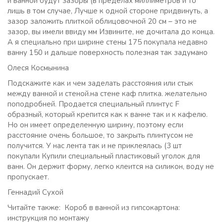
и ванной будут зазоры (в пределах миллиметров и то
лишь в том случае, Лучше к одной стороне придвинуть, а
зазор заложить плиткой облицовочной 20 см – это не
зазор, вы имели ввиду мм Извините, не дочитала до конца.
А я специально при ширине стены 175 покупала недавно
ванну 150 и дальше поверхность полезная так задумано
Олеся Космынина
Подскажите как и чем заделать расстояния или стык
между ванной и стеной.на стене каф плитка. желательно
поподробней. Продается специальный плинтус F
образный, который крепится как к ванне так и к кафелю.
Но он имеет определенную ширину, поэтому если
расстояние очень большое, то закрыть плинтусом не
получится. У нас лента так и не приклеялась (3 шт
покупали Купили специальный пластиковый уголок для
ванн. Он держит форму, легко клеится на силикон, воду не
пропускает.
Геннадий Сухой
Читайте также: Короб в ванной из гипсокартона:
инструкция по монтажу