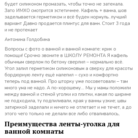
будет силиконом промазать, чтобы точно не затекала.
Зато ИМХО смотрится эстетичнее. Кафель + ванна, шов
заделывается герметиком и всё буден нормуль. лучший
вариант Давно продается плинтус для ванн. Стоит 3 года
и не протекает
Антонина Голдобина
Вопросы с фото о ванной и ванной комнате: крик о
помощи! Срочно звоните в ШКОЛУ РЕМОНТА Я кафель
обычным сверлом по бетону сверлил – нормально всё.
Угол залил герметиком силиконовым а сверху для красоты
бордюрную ленту ещё налепил – сухо и комфортно
теперь под ванной. Про шторку уже посоветовали – там
много ума не надо. А по-хорошему… Мы у мамы положили
между ванной и стеной уголки из плитки, какая по ширине
не подходила, ту подпиливали, края у ванны узкие; швы
затирккой заделали и ничего не отлетает и не течет, а до
этого чего только не делали все либо отваливалось,
Преимущества ленты-уголка для
ванной комнаты