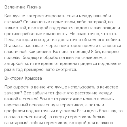
Валентина Лисина
Как лучше загерметизировать стыки между ванной и
стенами? Силиконовым герметиком, либо затиркой, но
только той, в которой содержатся водоотталкивающие и
противогрибковые компоненты. Не знаю точно, что это.
Пена, которая выходит из достаточно объёмного тюбика.
Эта масса застывает через некоторое время и становится
пластичной, как резина. Вот она в помощь! Я бы, наверно,
положил бордюр и обработал швы не силиконом, а
затиркой, хотя её время от времени придётся подновлять,
раз в год примерно, зато смотрится.
Виктория Крысова
При сырости в ванне что лучше использовать в качестве
замазки? Все забыли тот факт что расстояние между
ванной и стенкой 5см в это расстояние можно вложить
нарезанный пенопласт ну и герметиком, а потом и
профилем подплиточным и уголком Если щель большая, то
сначала цементиком) , а сверху герметиком белым
санитарным! любым герметиком, который для влажных