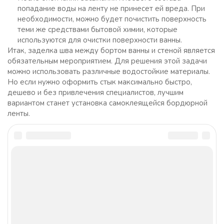
попадание воды на ленту не принесет ей вреда. При
необходимости, можно будет почистить поверхность
теми же средствами бытовой химии, которые
используются для очистки поверхности ванны.
Итак, заделка шва между бортом ванны и стеной является
обязательным мероприятием. Для решения этой задачи
можно использовать различные водостойкие материалы.
Но если нужно оформить стык максимально быстро,
дешево и без привлечения специалистов, лучшим
вариантом станет установка самоклеящейся бордюрной
ленты.
Posted in
Строительство и ремонт
Навигация
Previous:
Next:
по
записям
Какую краску
Стоит ли делать
использовать для
зеркальный потолок в
плитки в ванной
ванной: оценим
перспективы,