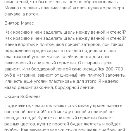
помещений, что бы плесень на нем не образовывалась.
Можно положить пластмассовый уголок нужного размера
сначала, а потом…
Виктор Малас
Как красиво и чем заделать щель между ванной и стеной?
Как красиво и чем заделать щель между ванной и стеной?
Ванна впритык к плитке, шов покрыт затиркой, при таком
оформлении придётся раз в год-два подновлять шов
пластиковый уголок мягкая клейкая лента для ванн
силиконовый санитарный герметик. От ширины щели
зависит. Или бордюрной лентой самоклеящейся 200-700
руб в магазине, зависит от ширины), или плиткой заложить.
Или есть ещё уголки пластиковые для этого. Я неделю
назад ремонт закончил, бордюрной лентой…
Оксана Кобелева
Подскажите, чем заделывают стык между краем ванны и
настенной плиткой!?,чтоб между ванной и плиткой не
попадала вода! Купите санитарный герметик бывает
разных цветов. купите простой будет желтеть и пойдёт
грибок. Как вариант заделки стыка при шели с небольшой