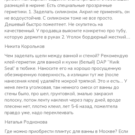
разницей в нирине: Есть специальные прозрачные
герметики. 1. Заделать силиконом. Акрил не применять, он
не водоустойчив. С силиконом тоже не все просто.
Дешевый быстро пожелтеет. Не скупитесь на
качественный. У продавца выясните конкретно про тубу,
которую держите в руках 2. Уголок бордюрный жесткий….
Никита Корольков
Чем заделать щели между ванной и стеной? Рекомендую
клей-герметик для ванной и кухни (белый) DAP “Кwik
Seal” в тюбике. Наносите его на хорошо просущенную
обезжиренную поверхность, а излишки тут же (после
нанесения клея) удаляйте мокрой тряпкой. Это и есть… У
меня лента уголковая, там немного смеси от ванны до
стены было, про шел, грунтовкой, эмалью закрасил
полоску, потом ленту наклеил через пару дней, вроде
плесени нет, плотно клеил, лет 5-6 назад, пожелтела
правдо уже, надо переклеивать
Наталья Родионова
Где можно приобрести плинтус для ванны в Москве? Если