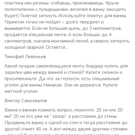
пластика или резины. сгибаешь, приклеиваешь. Круче
полиэтиленом с пупырышками, веселее в ванну заходить
будет) Газетой заткнуть Используйте плинтус для ванны.
Герметик точно не пойдёт – долго твердеет и
вымывается. Если не большая щель, до 3 миллиметров,
продаётся спецальная лента. А если больше, до 4
сантиметров, сначала монтажной пеной, а сверху затереть
холодной сваркой. Остаётся…
Тимофей Левоньев
Какой лучшую самоклеющуюся ленту-бордюр купить для
заделки шва между ванной и стеной? Купите силикон и
просилеконьте. Да что за глупости, есть специальный
уголок для ванны Никакую. Они не держатся. Купите
жесткий уголок.
Виктор Самохвалов
Ванна и ванная комната, вопрос, помогите. 20 см или 20
мм? 20 см это уже не “зазор”, а расстояние до стены.
Придвиньте ванну к одной из стен и тогда расстояние до
другой станет 40 см. А вот между двумя другими стенами