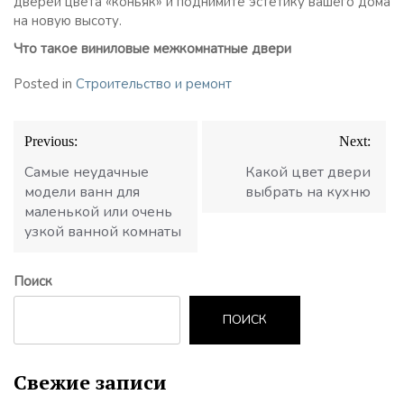
дверей цвета «коньяк» и поднимите эстетику вашего дома
на новую высоту.
Что такое виниловые межкомнатные двери
Posted in
Строительство и ремонт
Навигация
Previous:
Next:
по
записям
Самые неудачные
Какой цвет двери
модели ванн для
выбрать на кухню
маленькой или очень
узкой ванной комнаты
Поиск
ПОИСК
Свежие записи