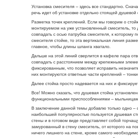
Установка смесителя – здесь все стандартно. Снач
речь идет об установке отдельно стоящей душевой с
Разметка точек креплений. Если мы говорим о стой
монтируемом на уже установленный смеситель, то 
совпадать с осью патрубка смесителя, к которому п
смесителя стойке, то эта вертикальная линия разм
главное, чтобы длины шланга хватало.
Дальше на этой линий сверлится в кафеле пара от
совпадать с расстоянием между крепежными элемен
фиксированным, что позволяет исправить незначите
них монтируются ответные части креплений – тонки
Далее стойка просто надевается на них и фиксируе
Все! Можно сказать, что душевая стойка установлен
функциональными приспособлениями – мыльницами
В заключение данной темы добавлю только одно – 
наибольшей популярностью пользуется душевая сто
стены и в готовом виде представляет собой торчащ
замурованный в стену смеситель, от которого на по
ничего лишнего на стене, кроме самого необходимо