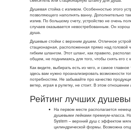
смеситель или стационарную штангу для душа.
Душевая стойка с изливом. Особенностью этого уст
позволяющего наполнять ванну. Дополнительно та
излив. По большому счету, устройство не очень пол
случаев оказывается невостребованным. Он хорош 
душа.
Душевые стойки с верхним душем. Отличное устрой
стационарная, расположенная прямо над головой ч
гибким шлангом. Этот шланг, как правило, располаг
общем, не поднимаясь для того, чтобы снять его с 
Как видите, выбирать есть из чего, и самое главно
здесь вам нужно проанализировать возможности тог
потребностям. Не забывайте про качество продукци
ветер, играя в рулетку, не стоит. В этом отношени
Рейтинг лучших душевы
На первом месте располагается немец
душевыми лейками премиум-класса. Нап
System – верхний душ с эффектом мяг
цилиндрической формы. Возможна опци