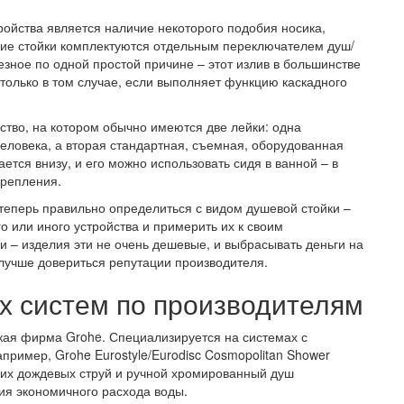
ройства является наличие некоторого подобия носика,
кие стойки комплектуются отдельным переключателем душ/
езное по одной простой причине – этот излив в большинстве
только в том случае, если выполняет функцию каскадного
ство, на котором обычно имеются две лейки: одна
еловека, а вторая стандартная, съемная, оборудованная
ается внизу, и его можно использовать сидя в ванной – в
крепления.
е теперь правильно определиться с видом душевой стойки –
о или иного устройства и примерить их к своим
и – изделия эти не очень дешевые, и выбрасывать деньги на
и лучше довериться репутации производителя.
х систем по производителям
кая фирма Grohe. Специализируется на системах с
ример, Grohe Eurostyle/Eurodisc Cosmopolitan Shower
ких дождевых струй и ручной хромированный душ
я экономичного расхода воды.