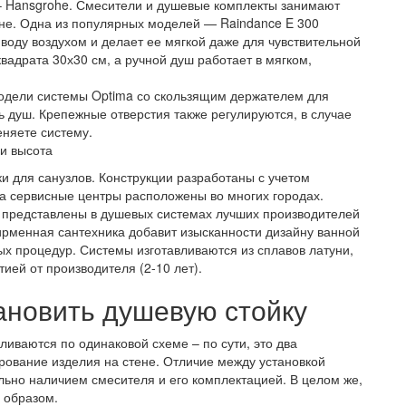
– Hansgrohe. Смесители и душевые комплекты занимают
не. Одна из популярных моделей — Raindance E 300
воду воздухом и делает ее мягкой даже для чувствительной
вадрата 30х30 см, а ручной душ работает в мягком,
одели системы Optima со скользящим держателем для
ь душ. Крепежные отверстия также регулируются, в случае
еняете систему.
и высота
и для санузлов. Конструкции разработаны с учетом
 а сервисные центры расположены во многих городах.
а представлены в душевых системах лучших производителей
 Фирменная сантехника добавит изысканности дизайну ванной
ых процедур. Системы изготавливаются из сплавов латуни,
тией от производителя (2-10 лет).
ановить душевую стойку
ливаются по одинаковой схеме – по сути, это два
ование изделия на стене. Отличие между установкой
льно наличием смесителя и его комплектацией. В целом же,
 образом.