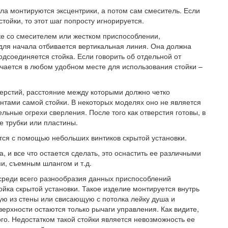
ала монтируются эксцентрики, а потом сам смеситель. Если
тойки, то этот шаг попросту игнорируется.
ке со смесителем или жестком приспособлении,
для начала отбивается вертикальная линия. Она должна
одсоединяется стойка. Если говорить об отдельной от
ечается в любом удобном месте для использования стойки –
верстий, расстояние между которыми должно четко
тами самой стойки. В некоторых моделях оно не является
льные огрехи сверления. После того как отверстия готовы, в
е трубки или пластины.
тся с помощью небольших винтиков скрытой установки.
а, и все что остается сделать, это оснастить ее различными
, съемным шлангом и т.д.
среди всего разнообразия данных приспособлений
йка скрытой установки. Такое изделие монтируется внутрь
ую из стены или свисающую с потолка лейку душа и
верхности остаются только рычаги управления. Как видите,
го. Недостатком такой стойки является невозможность ее