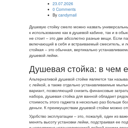
23.07.2026
0 Comments
By
candymail
Душевую стойку смело можно назвать универсальн
к использованию как в душевой кабине, так и в обы
не стоит – это две абсолютно разные вещи. Если п
включающий в себя и встраиваемый смеситель, и л
стойкая – это обычная, вертикально устанавливае
душевой лейки.
Душевая стойка: в чем
Альтернативой душевой стойке является так называ
с лейкой, а также отдельно устанавливаемые мыльн
вариант, позволяющий снизить финансовые затраты
набора, душевая стойка для ванной обладает рядо
стоимость этого гаджета в несколько раз больше бо
деньги. К преимуществам душевой стойки можно от
Удобство эксплуатации – это, пожалуй, один из ва
менять высоту установки лейки, подстраивая ее по
и неподвижно устанавливаемой лейкой такими пре