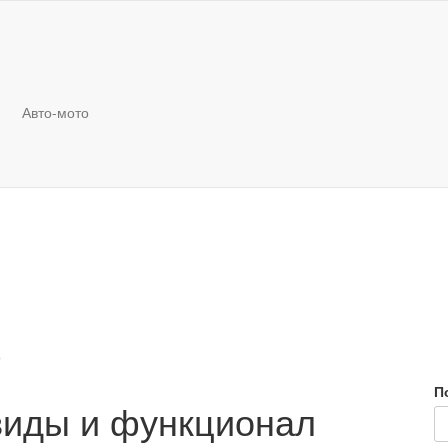
Авто-мото
о
П
виды и функционал