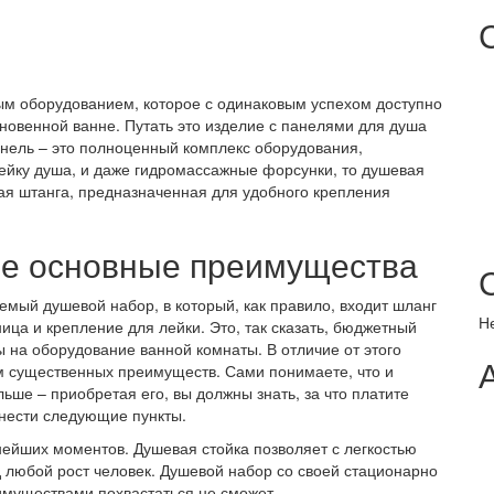
ым оборудованием, которое с одинаковым успехом доступно
кновенной ванне. Путать это изделие с панелями для душа
анель – это полноценный комплекс оборудования,
ейку душа, и даже гидромассажные форсунки, то душевая
мая штанга, предназначенная для удобного крепления
 ее основные преимущества
емый душевой набор, в который, как правило, входит шланг
Н
ица и крепление для лейки. Это, так сказать, бюджетный
 на оборудование ванной комнаты. В отличие от этого
м существенных преимуществ. Сами понимаете, что и
льше – приобретая его, вы должны знать, за что платите
нести следующие пункты.
жнейших моментов. Душевая стойка позволяет с легкостью
д любой рост человек. Душевой набор со своей стационарно
имуществами похвастаться не сможет.