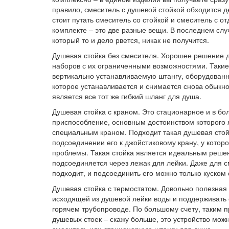
правило, смеситель с душевой стойкой обходится д
стоит путать смеситель со стойкой и смеситель с 
комплекте – это две разные вещи. В последнем слу
который то и дело рвется, никак не получится.
Душевая стойка без смесителя. Хорошее решение д
наборов с их ограниченными возможностями. Таки
вертикально устанавливаемую штангу, оборудован
которое устанавливается и снимается снова обыкн
является все тот же гибкий шланг для душа.
Душевая стойка с краном. Это стационарное и в б
приспособление, основным достоинством которого 
специальным краном. Подходит такая душевая стойк
подсоединении его к джойстиковому крану, у котор
проблемы. Такая стойка является идеальным решен
подсоединяется через лежак для лейки. Даже для с
подходит, и подсоединить его можно только куском 
Душевая стойка с термостатом. Довольно полезная 
исходящей из душевой лейки воды и поддерживать 
горячем трубопроводе. По большому счету, таким 
душевых стоек – скажу больше, это устройство мож