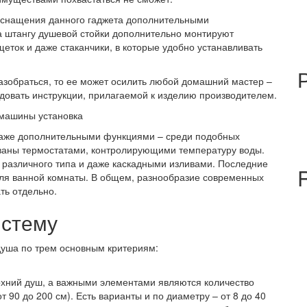
 оснащения данного гаджета дополнительными
а штангу душевой стойки дополнительно монтируют
еток и даже стаканчики, в которые удобно устанавливать
разобраться, то ее может осилить любой домашний мастер –
ледовать инструкции, прилагаемой к изделию производителем.
 машины установка
даже дополнительными функциями – среди подобных
ованы термостатами, контролирующими температуру воды.
различного типа и даже каскадными изливами. Последние
ля ванной комнаты. В общем, разнообразие современных
ть отдельно.
истему
уша по трем основным критериям:
рхний душ, а важными элементами являются количество
 90 до 200 см). Есть варианты и по диаметру – от 8 до 40