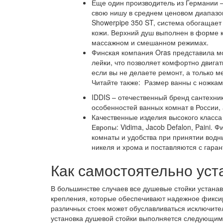
Еще один производитель из Германии 
свою нишу в среднем ценовом диапазо
Showerpipe 350 ST, система обогащает 
кожи. Верхний душ выполнен в форме к
массажном и смешанном режимах.
Финская компания Oras представила м
лейки, что позволяет комфортно двигат
если вы не делаете ремонт, а только м
Читайте также: Размер ванны с ножкам
IDDIS – отечественный бренд сантехник
особенностей ванных комнат в России,
Качественные изделия высокого класс
Европы: Vidima, Jacob Defalon, Paini.
комнаты и удобства при принятии водн
никеля и хрома и поставляются с гаран
Как самостоятельно уст
В большинстве случаев все душевые стойки устанав
крепления, которые обеспечивают надежное фиксир
различных стоек может обуславливаться исключите
установка душевой стойки выполняется следующим