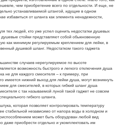
ешевле, чем приобретение всего по отдельности. И еще, не
отдельно устанавливаемой штангой, идущие в одном
чае избавиться от шланга как элемента ненадежности,
ля тех людей, кто уже успел оценить недостатки душевых
е душевые стойки представляют собой обыкновенную
ную как минимум регулируемым креплением для лейки, в
овенный душевой шланг. Недостатком такого гаджета
ольшинстве случаев нерегулируемое по высоте
является возможность быстрого и легкого отключения душа
а не для каждого смесителя – к примеру, при
ого имеется нижний выход для лейки душа, могут возникнуть
ием для смесителей, в которых гибкий шланг душа
месителя с так называемой луной такой гаджет не совсем
специального гибкого шланга.
штука, которая позволяет контролировать температуру
ее стабильной независимо от напора воды в холодном и
приспособлением может быть оборудован любой вид
но даже приобрести отдельно и укомплектовать им