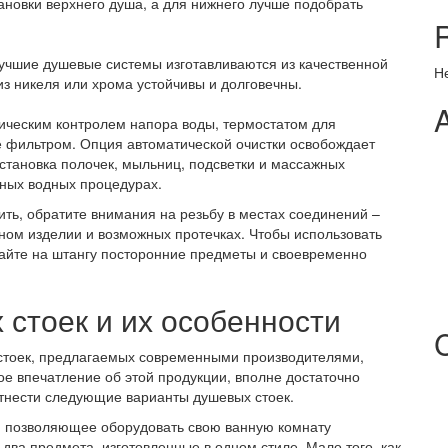
ановки верхнего душа, а для нижнего лучше подобрать
 лучшие душевые системы изготавливаются из качественной
Н
з никеля или хрома устойчивы и долговечны.
ческим контролем напора воды, термостатом для
 фильтром. Опция автоматической очистки освобождает
 Установка полочек, мыльниц, подсветки и массажных
вных водных процедурах.
ть, обратите внимания на резьбу в местах соединений –
ном изделии и возможных протечках. Чтобы использовать
айте на штангу посторонние предметы и своевременно
стоек и их особенности
стоек, предлагаемых современными производителями,
ое впечатление об этой продукции, вполне достаточно
отнести следующие варианты душевых стоек.
, позволяющее оборудовать свою ванную комнату
два предмета, изготовленные в одном стиле. Мало того, как