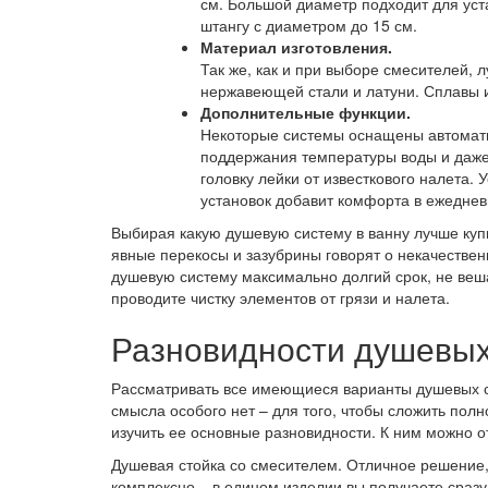
см. Большой диаметр подходит для уст
штангу с диаметром до 15 см.
Материал изготовления.
Так же, как и при выборе смесителей,
нержавеющей стали и латуни. Сплавы и
Дополнительные функции.
Некоторые системы оснащены автомати
поддержания температуры воды и даже
головку лейки от известкового налета.
установок добавит комфорта в ежедне
Выбирая какую душевую систему в ванну лучше купи
явные перекосы и зазубрины говорят о некачествен
душевую систему максимально долгий срок, не веш
проводите чистку элементов от грязи и налета.
Разновидности душевых 
Рассматривать все имеющиеся варианты душевых 
смысла особого нет – для того, чтобы сложить полн
изучить ее основные разновидности. К ним можно 
Душевая стойка со смесителем. Отличное решение
комплексно – в едином изделии вы получаете сразу 