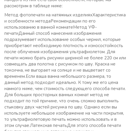
рассмотрим в таблице ниже:
Метод фотопечати на натяжных изделияхХарактеристика
и особенности методаРекомендации по его
использованию в ванной комнатеМетод УФ-
печатиДанный способ нанесения изображения
подразумевает использование особых чернил, которые
приобретают необходимую плотность и износостойкость
после облучения изображения ультрафиолетом. Для
печати можно брать рисунки шириной не более 220 см или
совмещать два полотна с рисунком по шву. Краска не
токсична, не выгорает на солнце и не выцветает со
временем.Если ваша ванна небольшого размера, то
данный метод подходит идеально. К тому же его цена
намного ниже, чем стоимость следующего способа печати.
Для больших просторных ванных комнат метод не
подходит по той причине, что очень сложно выполнить
стыковку двух частей рисунка по шву. Однако если вы
используете небольшое изображение на части покрытия,
то ультрафиолетовую печать можно использовать и в
этом случае.Латексная печатьДля этого способа печати