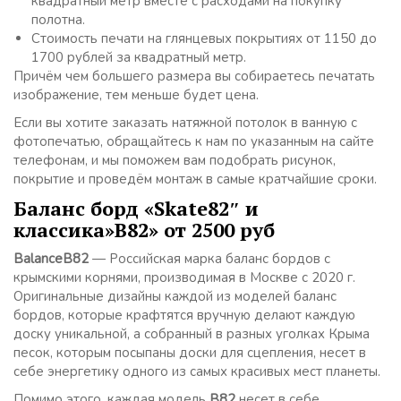
квадратный метр вместе с расходами на покупку
полотна.
Стоимость печати на глянцевых покрытиях от 1150 до
1700 рублей за квадратный метр.
Причём чем большего размера вы собираетесь печатать
изображение, тем меньше будет цена.
Если вы хотите заказать натяжной потолок в ванную с
фотопечатью, обращайтесь к нам по указанным на сайте
телефонам, и мы поможем вам подобрать рисунок,
покрытие и проведём монтаж в самые кратчайшие сроки.
Баланс борд «Skate82″ и
классика»B82» от 2500 руб
BalanceB82
— Российская марка баланс бордов с
крымскими корнями, производимая в Москве с 2020 г.
Оригинальные дизайны каждой из моделей баланс
бордов, которые крафтятся вручную делают каждую
доску уникальной, а собранный в разных уголках Крыма
песок, которым посыпаны доски для сцепления, несет в
себе энергетику одного из самых красивых мест планеты.
Помимо этого, каждая модель
B82
несет в себе