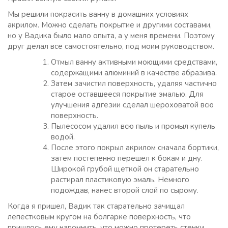
Мы решили покрасить ванну в домашних условиях
акрилом. Можно сделать покрытие и другими составами,
но у Вадика было мало опыта, а у меня времени. Поэтому
друг делал все самостоятельно, под моим руководством.
Отмыл ванну активными моющими средствами,
содержащими алюминий в качестве абразива.
Затем зачистил поверхность, удаляя частично
старое оставшееся покрытие эмалью. Для
улучшения адгезии сделал шероховатой всю
поверхность.
Пылесосом удалил всю пыль и промыл купель
водой.
После этого покрыл акрилом сначала бортики,
затем постепенно перешел к бокам и дну.
Широкой грубой щеткой он старательно
растирал пластиковую эмаль. Немного
подождав, нанес второй слой по сырому.
Когда я пришел, Вадик так старательно зачищал
лепестковым кругом на болгарке поверхность, что
пришлось ему напомнить, что можно протереть стенки