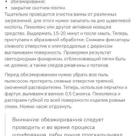
обезжиривание;
закрытие скотчем плитки.
Тщательно проводится очистка ванны от различных
загрязнений, для этого нужно засыпать на дно щавелевой
кислоты, Пемолюкс или другое активное моющее
средство. Выдержать 15-20 минут и после смыть. Теперь
приступаем к абразивной обработке. Снимаем фиксаторы
сливного отверстия и электродрелью с дюрексом
выглаживаем поверхность. Проверяем результат
светодиодным фонариком, отблескивающий пятен быть
не должно, а также следов ржавчины и потеков.
Перед обезжириванием нужно убрать всю пыль
пылесосом, протереть сливные отверстия тряпкой,
смоченной растворителем. Теперь, используя перчатки и
фартук, выливаем в ванную 0,5 Санокса, Пемолюкса и
растираем губкой по всей поверхности изделия ровным
слоем. Можно часик отдохнуть.
Внимание: обезжиривания следует
проводить и во время процесса
шлифования, дабы лучше проскальзывал