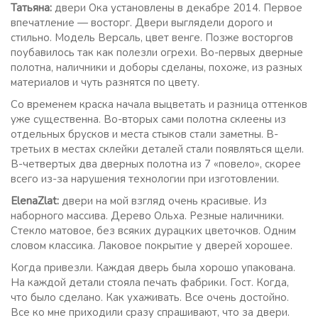
Татьяна:
двери Ока установлены в декабре 2014. Первое
впечатление — восторг. Двери выглядели дорого и
стильно. Модель Версаль, цвет венге. Позже восторгов
поубавилось так как полезли огрехи. Во-первых дверные
полотна, наличники и доборы сделаны, похоже, из разных
материалов и чуть разнятся по цвету.
Со временем краска начала выцветать и разница оттенков
уже существенна. Во-вторых сами полотна склеены из
отдельных брусков и места стыков стали заметны. В-
третьих в местах склейки деталей стали появляться щели.
В-четвертых два дверных полотна из 7 «повело», скорее
всего из-за нарушения технологии при изготовлении.
ElenaZlat:
двери на мой взгляд очень красивые. Из
наборного массива. Дерево Ольха. Резные наличники.
Стекло матовое, без всяких дурацких цветочков. Одним
словом классика. Лаковое покрытие у дверей хорошее.
Когда привезли. Каждая дверь была хорошо упакована.
На каждой детали стояла печать фабрики. Гост. Когда,
что было сделано. Как ухаживать. Все очень достойно.
Все ко мне приходили сразу спрашивают, что за двери.