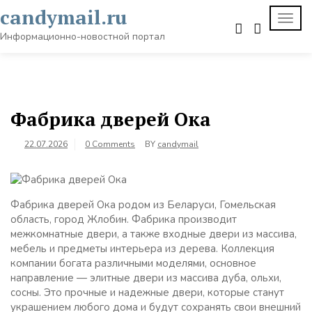
Skip
candymail.ru
TOGG
to
NAVI
content
Информационно-новостной портал
Фабрика дверей Ока
22.07.2026
0 Comments
BY
candymail
Фабрика дверей Ока родом из Беларуси, Гомельская
область, город Жлобин. Фабрика производит
межкомнатные двери, а также входные двери из массива,
мебель и предметы интерьера из дерева. Коллекция
компании богата различными моделями, основное
направление — элитные двери из массива дуба, ольхи,
сосны. Это прочные и надежные двери, которые станут
украшением любого дома и будут сохранять свои внешний