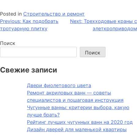
Posted in
Строительство и ремонт
Навигация
Previous:
Как подобрать
Next:
Трехходовые краны с
тротуарную плитку
элеткроприводом
по
записям
Поиск
Поиск
Свежие записи
Двери фиолетового цвета
Ремонт акриловых ванн — советы
специалистов и пошаговая инструкция
Чугунные ванны: критерии выбора, какую
лучше брать?
Рейтинг лучших чугунных ванн на 2020 год
Дизайн дверей для маленькой квартиры