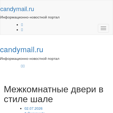
Skip
candymail.ru
to
content
Информационно-новостной портал
Toggl
naviga
candymail.ru
Информационно-новостной портал
Toggl
navig
Межкомнатные двери в
стиле шале
02.07.2026