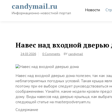
Skip
candymail.ru
to
Новости
Стр
content
Информационно-новостной портал
Навес над входной дверью
24.03.2026
0 Comments
BY
candymail
Навес над входной дверью дома полезен, так как за
неблагоприятных погодных условий. Такая крыша явл
поэтому при ее выборе следует руководствоваться не
соображениями. Узнайте, какие модели кровли предст
дому. Виды навесов над дверью крыльца, как выбрать
следующей статье на masterpodveryam.ru.
Содержание