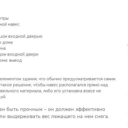
етры
ной навес
ьцом входной дверью
ю дома
ена
цом входной двери
ома: вывод
элементом здания, что обычно предусматривается самим
такое решение, чтобы навес располагался прямо над
ельного материала, либо его установка вовсе не
ой.
жен быть прочным – он должен эффективно
ли выдерживать вес лежащего на нем снега.