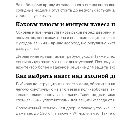
За небольшую крышу из закаленного стекла вы запла
солидные модели могут стоить до нескольких тысяч з
деревянную крышу.
Каковы плюсы и минусы навеса 
Основные преимущества козырьков перед дверями, к
элементов, невысокая цена и неплохие защитные кач
с уходом за ними – крышу необходимо регулярно чист
разрушилась.
Деревянные крыши также требуют ухода. Также след
минимальную защиту от погодных условий. Поэтому ин
архитектор более надежное решение для защиты вхо
Как выбрать навес над входной 
Выбирая конструкцию для своего дома, обратите вни
легкую конструкцию из алюминия и поликарбоната, ак
теплоизоляционному слою здания. Такие модели такж
специальными уплотнителями для защиты фасада от н
Современный козырек над дверью также устойчив к 
даже вес до 120 кг), а также к УФ-излучению. Такие 