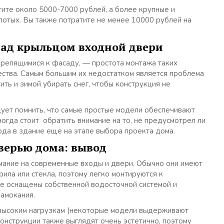
тите около 5000-7000 рублей, а более крупные и
лотых. Вы также потратите не менее 10000 рублей на
над крыльцом входной двери
репящимися к фасаду, — простота монтажа таких
ества. Самым большим их недостатком является проблема
ить и зимой убирать снег, чтобы конструкция не
ует помнить, что самые простые модели обеспечивают
огда стоит обратить внимание на то, не предусмотрел ли
да в здание еще на этапе выбора проекта дома.
дверью дома: вывод
мание на современные входы и двери. Обычно они имеют
рила или стекла, поэтому легко монтируются к
е оснащены собственной водосточной системой и
амокания.
высоким нагрузкам (некоторые модели выдерживают
конструкции также выглядят очень эстетично, поэтому