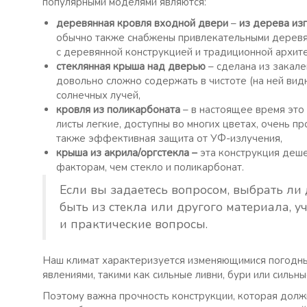
популярными моделями являются:
деревянная кровля входной двери
–
из дерева из
обычно также снабжены привлекательными деревя
с деревянной конструкцией и традиционной архит
стеклянная крыша над дверью
– сделана из закале
довольно сложно содержать в чистоте (на ней вид
солнечных лучей,
кровля из поликарбоната
– в настоящее время это
листы легкие, доступны во многих цветах, очень п
также эффективная защита от УФ-излучения,
крыша из акрила/оргстекла –
эта конструкция деше
факторам, чем стекло и поликарбонат.
Если вы задаетесь вопросом, выбрать ли
быть из стекла или другого материала, у
и практические вопросы.
Наш климат характеризуется изменяющимися погодным
явлениями, такими как сильные ливни, бури или сильн
Поэтому важна прочность конструкции, которая должн