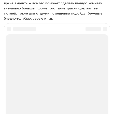
яркие акценты – все это поможет сделать ванную комнату
визуально больше. Кроме того такие краски сделают ее
уютней. Также для отделки помещения подойдут бежевые,
бледно-голубые, серые и т.д.
Posted in
Дизайн
Навигация
Previous:
Проем без двери в
Next:
Выбираем идеальную
интерьере
гидромассажную ванну
по
записям
Поиск
Поиск
Свежие записи
Размер французской двери
Какую выбрать дверь-ширму
Средиземноморский стиль в интерьере спальни:
92 фото с идеями дизайна и оформления
Схема сборки поддона душевой кабины Тритон
5 функциональных гаджетов для ванной комнаты