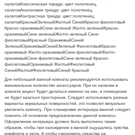
халатовКлассическая тирада: цвет полотенец,
халатовАналоговая триада: цвет полотенец,
халатовКонтрастная триада: цвет полотенец,
халатовКрасныйЗеленыйЖелтый CинийКрасно-фиолетовый
Красно-оранжевыйСине-зеленый Желто-зеленыйКрасно-
оранжевыйСине-зеленыйЖелто-зеленый Сине-
фиолетовыйКрасный ОранжевыйСиний
ЗеленыйОранжевыйСинийЗеленый ФиолетовыйКрасно-
оранжевый Желто-оранжевыйСине-фиолетовыйЖелто-
оранжевыйСине-фиолетовыйСине-зеленый Красно-
фиолетовыйОранжевый ЖелтыйФиолетовый
СинийЖелтыйФиолетовыйСиний Красный
Для небольшой ванной комнаты рекомендуется использовать
минимальное количество аксессуаров. При их наличии в
комнате акцент будет делаться именно на них, и помещение
не будет казаться просторным. Следует использовать разные
варианты зеркальных поверхностей, это позволит визуально
увеличить комнату. При планировке интерьера ванной следует
помнить об основном предназначении данной комнаты.
Оформление интерьера должно быть выполнено таким
образом, чтобы при нахождении в ванной ощущались чувства
комфорта и уюта. А чтобы сэкономить средства на