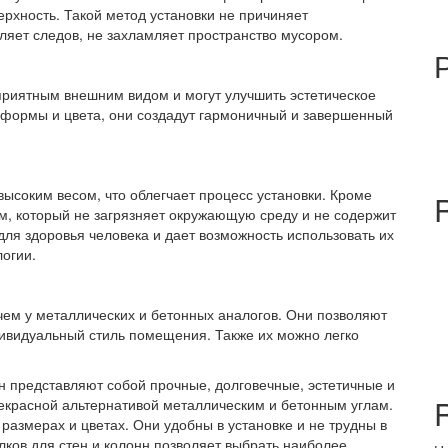
ерхность. Такой метод установки не причиняет
ляет следов, не захламляет пространство мусором.
 приятным внешним видом и могут улучшить эстетическое
формы и цвета, они создадут гармоничный и завершенный
высоким весом, что облегчает процесс установки. Кроме
м, который не загрязняет окружающую среду и не содержит
ля здоровья человека и дает возможность использовать их
огии.
 чем у металлических и бетонных аналогов. Они позволяют
дивидуальный стиль помещения. Также их можно легко
нн представляют собой прочные, долговечные, эстетичные и
рекрасной альтернативой металлическим и бетонным углам.
размерах и цветах. Они удобны в установке и не трудны в
лков для стен и колонн позволяет выбрать наиболее