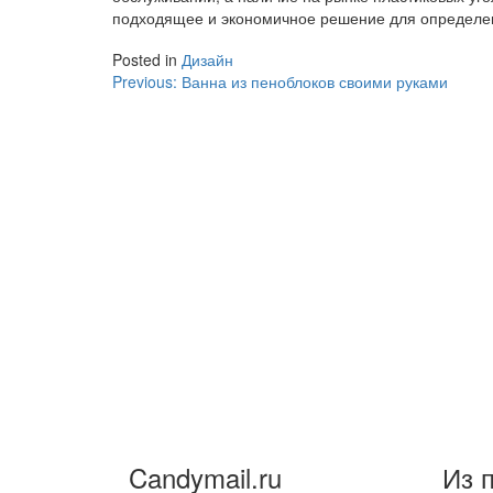
подходящее и экономичное решение для определе
Posted in
Дизайн
Навигация
Previous:
Ванна из пеноблоков своими руками
по
записям
Candymail.ru
Из 