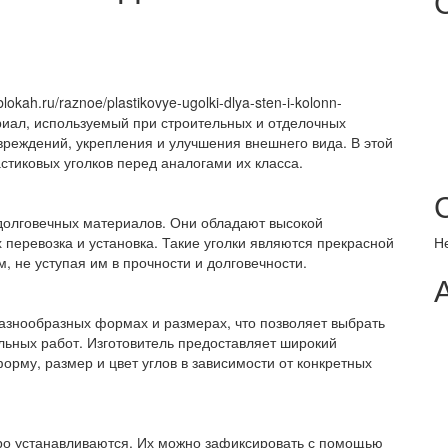
okah.ru/raznoe/plastikovye-ugolki-dlya-sten-i-kolonn-
ериал, используемый при строительных и отделочных
вреждений, укрепления и улучшения внешнего вида. В этой
тиковых уголков перед аналогами их класса.
 долговечных материалов. Они обладают высокой
Н
 перевозка и установка. Такие уголки являются прекрасной
 не уступая им в прочности и долговечности.
разнообразных формах и размерах, что позволяет выбрать
ьных работ. Изготовитель предоставляет широкий
рму, размер и цвет углов в зависимости от конкретных
стро устанавливаются. Их можно зафиксировать с помощью