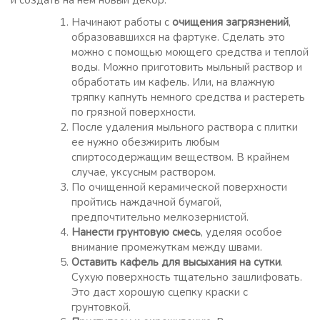
и создать на нем новый декор.
Начинают работы с
очищения загрязнений
,
образовавшихся на фартуке. Сделать это
можно с помощью моющего средства и теплой
воды. Можно приготовить мыльный раствор и
обработать им кафель. Или, на влажную
тряпку капнуть немного средства и растереть
по грязной поверхности.
После удаления мыльного раствора с плитки
ее нужно обезжирить любым
спиртосодержащим веществом. В крайнем
случае, уксусным раствором.
По очищенной керамической поверхности
пройтись наждачной бумагой,
предпочтительно мелкозернистой.
Нанести грунтовую смесь
, уделяя особое
внимание промежуткам между швами.
Оставить кафель для высыхания на сутки
.
Сухую поверхность тщательно зашлифовать.
Это даст хорошую сцепку краски с
грунтовкой.