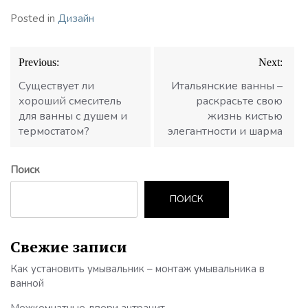
Posted in
Дизайн
Навигация
Previous:
Next:
по
записям
Существует ли
Итальянские ванны –
хороший смеситель
раскрасьте свою
для ванны с душем и
жизнь кистью
термостатом?
элегантности и шарма
Поиск
ПОИСК
Свежие записи
Как установить умывальник – монтаж умывальника в
ванной
Межкомнатные двери антрацит