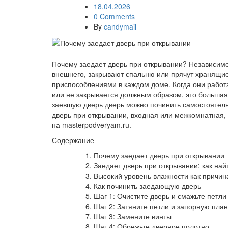
18.04.2026
0 Comments
By
candymail
Почему заедает дверь при открывании? Независимо
внешнего, закрывают спальню или прячут хранящи
приспособлениями в каждом доме. Когда они работаю
или не закрывается должным образом, это большая 
заевшую дверь дверь можно починить самостоятель
дверь при открывании, входная или межкомнатная, 
на masterpodveryam.ru.
Содержание
Почему заедает дверь при открывании
Заедает дверь при открывании: как на
Высокий уровень влажности как причин
Как починить заедающую дверь
Шаг 1: Очистите дверь и смажьте петли
Шаг 2: Затяните петли и запорную план
Шаг 3: Замените винты
Шаг 4: Обрежьте дверное полотно