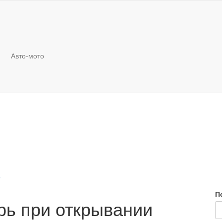
Авто-мото
о
П
рь при открывании