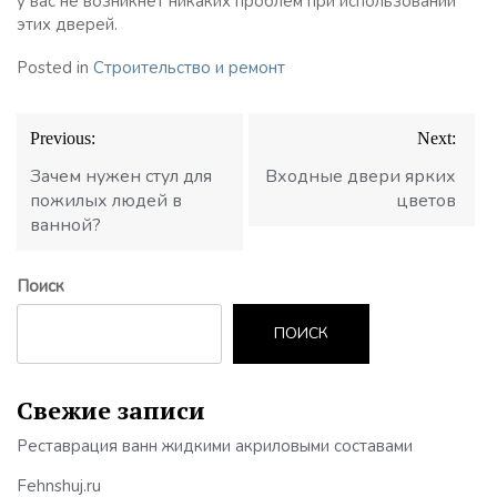
у вас не возникнет никаких проблем при использовании
этих дверей.
Posted in
Строительство и ремонт
Навигация
Previous:
Next:
по
записям
Зачем нужен стул для
Входные двери ярких
пожилых людей в
цветов
ванной?
Поиск
ПОИСК
Свежие записи
Реставрация ванн жидкими акриловыми составами
Fehnshuj.ru