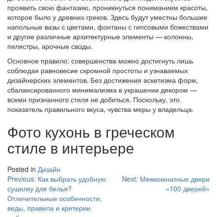
проявить свою фантазию, проникнуться пониманием красоты,
которое было у древних греков. Здесь будут уместны большие
напольные вазы с цветами, фонтаны с гипсовыми божествами
и другие различные архитектурные элементы — колонны,
пилястры, арочные своды.
Основное правило: совершенства можно достигнуть лишь
соблюдая равновесие скромной простоты и узнаваемых
дизайнерских элементов. Без достижения аскетизма форм,
сбалансированного минимализма в украшении декором —
всеми признанного стиля не добиться. Поскольку, это
показатель правильного вкуса, чувства меры у владельца.
Фото кухонь в греческом
стиле в интерьере
Posted in
Дизайн
Навигация
Previous:
Как выбрать удобную
Next:
Межкомнатные двери
сушилку для белья?
«100 дверей»
по
Отличительные особенности,
записям
виды, правила и критерии