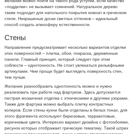
желании можно пойти на такого рода уступки, если качество
«подделки» не вызывает сомнений. Натуральное дерево
также подходит для напольного покрытия комнат в греческом
стиле. Некрашеные доски светлых оттенков – идеальный
способ создать атмосферу естественности.
Стены
Направление предусматривает несколько вариантов отделки
этих поверхностей – плитка, обои, покраска, деревянные
панели. Главный принцип, который следует при этом
соблюсти – однотонность. Не стоит увлекаться рельефными
артикулами. Чем проще будет выглядеть поверхность стен,
тем лучше.
Желание разнообразить однотонность можно и нужно
реализовать при работе над фартуком. Здесь допускается
пестрая мозаичная отделка с этническими и другими узорами.
Также для фартука можно выбрать плитку контрастных
колеров. Если стены кухни были отделаны в белых тонах, для
этого фрагмента используют бирюзовые, терракотовые,
коричневые цвета. Интересен вариант дизайна с фотообоями,
рисунок которых отображает греческую тематику. Такой штрих
подчеркнет принадлежность кухни к этому стилистическому