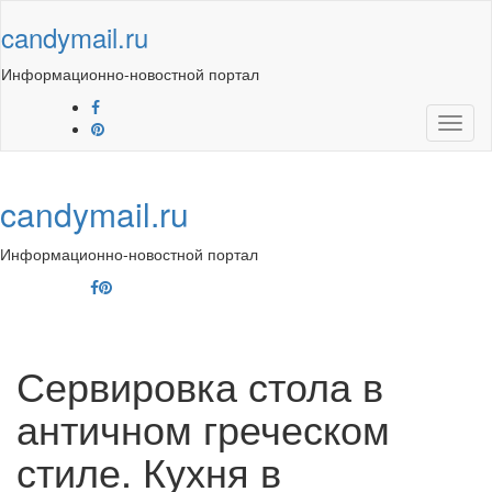
Skip
candymail.ru
to
content
Информационно-новостной портал
Toggl
naviga
candymail.ru
Информационно-новостной портал
Toggl
navig
Сервировка стола в
античном греческом
стиле. Кухня в