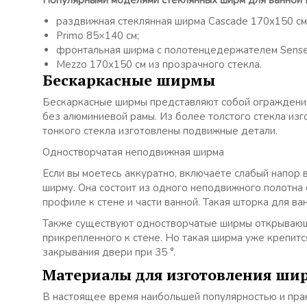
Популярными моделями стеклянных ширм для ванной 
раздвижная стеклянная ширма Cascade 170х150 см 
Primo 85×140 см;
фронтальная ширма с полотенцедержателем Sense
Mezzo 170х150 см из прозрачного стекла.
Бескаркасные ширмы
Бескаркасные ширмы представляют собой ограждение
без алюминиевой рамы. Из более толстого стекла из
тонкого стекла изготовлены подвижные детали.
Одностворчатая неподвижная ширма
Если вы моетесь аккуратно, включаете слабый напор 
ширму. Она состоит из одного неподвижного полотна 
профиле к стене и части ванной. Такая шторка для в
Также существуют одностворчатые ширмы открывающи
прикрепленного к стене. Но такая ширма уже крепитс
закрывания двери при 35 °.
Материалы для изготовления ш
В настоящее время наибольшей популярностью и пра