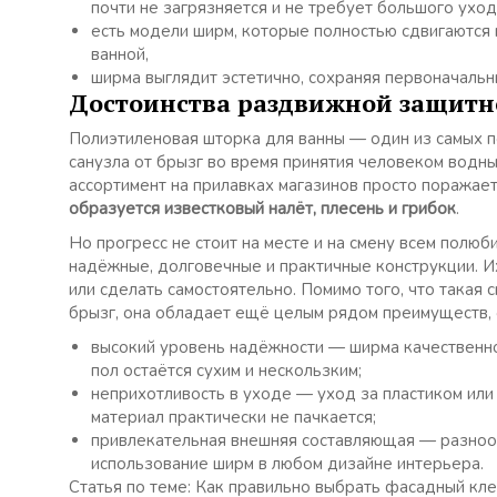
почти не загрязняется и не требует большого уход
есть модели ширм, которые полностью сдвигаются к
ванной,
ширма выглядит эстетично, сохраняя первоначальн
Достоинства раздвижной защитн
Полиэтиленовая шторка для ванны — один из самых 
санузла от брызг во время принятия человеком водны
ассортимент на прилавках магазинов просто поражае
образуется известковый налёт, плесень и грибок
.
Но прогресс не стоит на месте и на смену всем пол
надёжные, долговечные и практичные конструкции. И
или сделать самостоятельно. Помимо того, что такая 
брызг, она обладает ещё целым рядом преимуществ,
высокий уровень надёжности — ширма качественно
пол остаётся сухим и нескользким;
неприхотливость в уходе — уход за пластиком или 
материал практически не пачкается;
привлекательная внешняя составляющая — разноо
использование ширм в любом дизайне интерьера.
Статья по теме: Как правильно выбрать фасадный кл