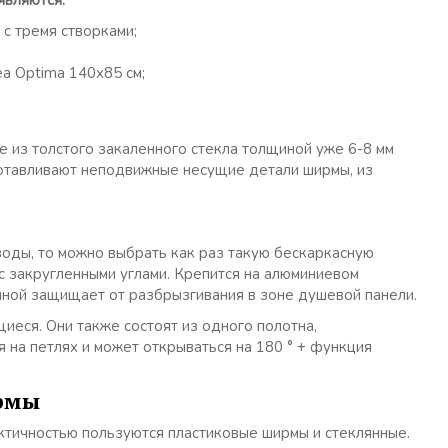
являются:
с тремя створками;
a Optima 140х85 см;
 из толстого закаленного стекла толщиной уже 6-8 мм
готавливают неподвижные несущие детали ширмы, из
воды, то можно выбрать как раз такую бескаркасную
с закругленными углами. Крепится на алюминиевом
анной защищает от разбрызгивания в зоне душевой панели.
еся. Они также состоят из одного полотна,
я на петлях и может открываться на 180 ° + функция
ирмы
ктичностью пользуются пластиковые ширмы и стеклянные.