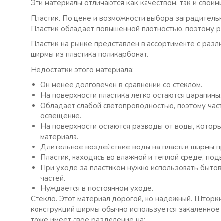
Эти материалы отличаются как качеством, так и свои
Пластик. По цене и возможности выбора заградительн
Пластик обладает повышенной плотностью, поэтому ра
Пластик на рынке представлен в ассортименте с раз
ширмы из пластика поликарбонат.
Недостатки этого материала:
Он менее долговечен в сравнении со стеклом.
На поверхности пластика легко остаются царапины
Обладает слабой светопроводностью, поэтому час
освещение.
На поверхности остаются разводы от воды, котор
материала.
Длительное воздействие воды на пластик ширмы п
Пластик, находясь во влажной и теплой среде, по
При уходе за пластиком нужно использовать бытов
частей.
Нуждается в постоянном уходе.
Стекло. Этот материал дорогой, но надежный. Шторк
конструкций ширмы обычно используется закаленное
тоже имеет свое разделение на: