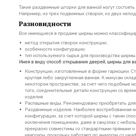
Такие раздвижные шторки для ванной могут состоять и
Например, из трех подвижных створок; из двух непо
Разновидности
Все имеющиеся в продаже ширмы можно классифицир
метод открытия створок конструкции;
особенности конфигурации;
тип используемого сырья для производства ширмы.
Имея в виду способ открывания дверей, ширмы для в
Конструкции, изготовленные в форме гармошки. Сто
круглая либо закругленная ванная. К минусам скл
некотором пространстве, за счет чего подобные м
того, соединительные детали конструкции со време
изделия.
Распашные виды. Рекомендовано приобретать для 
Раздвижные изделия. Наиболее востребованная м
конфигурации, за счет которой ширмы с таким спо
исключения помещениях, даже в санузлах с небол
прекрасно совместимы со стандартными прямыми и
квартиры, поскольку работают по аналогии со шка