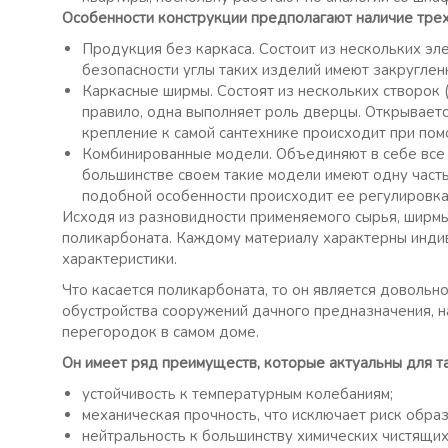
Особенности конструкции предполагают наличие тре
Продукция без каркаса. Состоит из нескольких эле
безопасности углы таких изделий имеют закругле
Каркасные ширмы. Состоят из нескольких створок (
правило, одна выполняет роль дверцы. Открывается
крепление к самой сантехнике происходит при по
Комбинированные модели. Объединяют в себе все 
большинстве своем такие модели имеют одну часть
подобной особенности происходит ее регулировка
Исходя из разновидности применяемого сырья, ширм
поликарбоната. Каждому материалу характерны инд
характеристики.
Что касается поликарбоната, то он является довольн
обустройства сооружений дачного предназначения, на
перегородок в самом доме.
Он имеет ряд преимуществ, которые актуальны для та
устойчивость к температурным колебаниям;
механическая прочность, что исключает риск обра
нейтральность к большинству химических чистящих