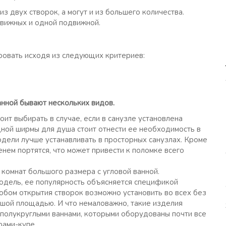
з двух створок, а могут и из большего количества.
движных и одной подвижной.
овать исходя из следующих критериев:
анной бывают нескольких видов.
ит выбирать в случае, если в санузле установлена
адной ширмы для душа стоит отнести ее необходимость в
одели лучше устанавливать в просторных санузлах. Кроме
нем портятся, что может привести к поломке всего
комнат большого размера с угловой ванной.
одель, ее популярность объясняется спецификой
собом открытия створок возможно установить во всех без
ьшой площадью. И что немаловажно, такие изделия
 полукруглыми ваннами, которыми оборудованы почти все
фами-купе.