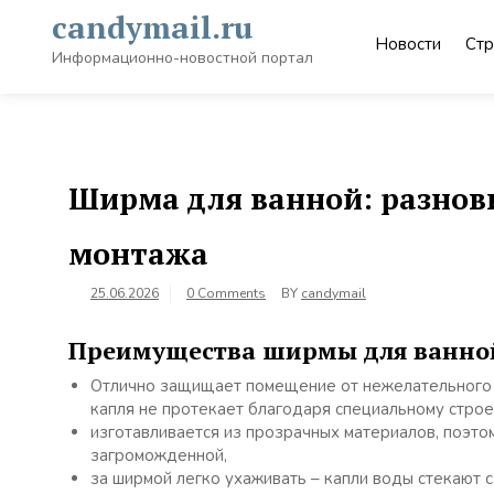
Skip
candymail.ru
to
Новости
Стр
content
Информационно-новостной портал
Ширма для ванной: разнов
монтажа
25.06.2026
0 Comments
BY
candymail
Преимущества ширмы для ванно
Отлично защищает помещение от нежелательного 
капля не протекает благодаря специальному стро
изготавливается из прозрачных материалов, поэтом
загроможденной,
за ширмой легко ухаживать – капли воды стекают 