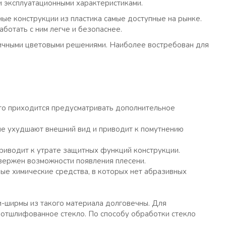
ми эксплуатационными характеристиками.
ые конструкции из пластика самые доступные на рынке.
ботать с ним легче и безопаснее.
личными цветовыми решениями. Наиболее востребован для
.
то приходится предусматривать дополнительное
ые ухудшают внешний вид и приводит к помутнению
риводит к утрате защитных функций конструкции.
двержен возможности появления плесени.
ые химические средства, в которых нет абразивных
и-ширмы из такого материала долговечны. Для
 отшлифованное стекло. По способу обработки стекло