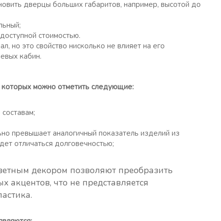
ановить дверцы больших габаритов, например, высотой до
льный;
 доступной стоимостью.
л, но это свойство нисколько не влияет на его
евых кабин.
и которых можно отметить следующие:
 составам;
ьно превышает аналогичный показатель изделий из
удет отличаться долговечностью;
етным декором позволяют преобразить
х акцентов, что не представляется
астика.