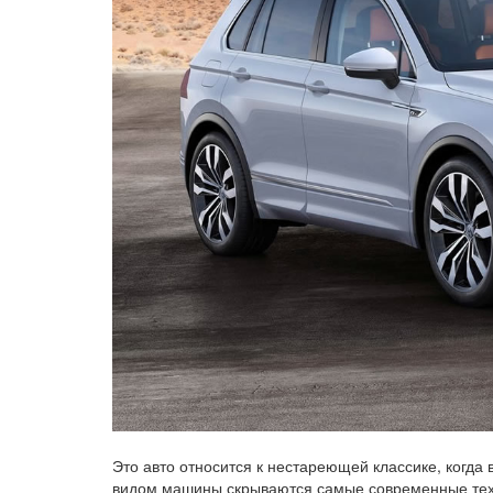
Это авто относится к нестареющей классике, когда
видом машины скрываются самые современные техн