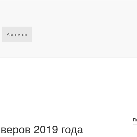
Авто-мото
о
П
веров 2019 года