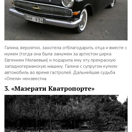
Галина, вероятно, захотела отблагодарить отца и вместе с
мужем (тогда она была замужем за артистом цирка
Евгением Милаевым) и подарила ему эту прекрасную
западногерманскую машину. Галина с супругом купили
автомобиль во время гастролей. Дальнейшая судьба
«Опеля» неизвестна.
3. «Мазерати Кватропорте»