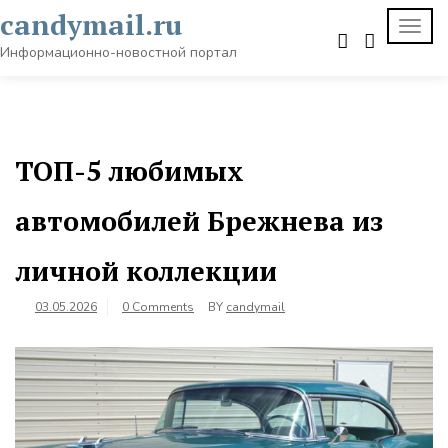
Skip
candymail.ru
TOGG
to
NAVI
content
Информационно-новостной портал
ТОП-5 любимых
автомобилей Брежнева из
личной коллекции
03.05.2026
0 Comments
BY
candymail