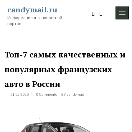
Skip
candymail.ru
to
TOG
content
Информационно-новостной
NAVI
портал
Топ-7 самых качественных и
популярных французских
авто в России
01.05.2026
0 Comments
BY
candymail