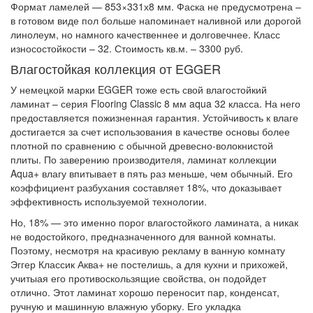
Формат ламелей — 853×331х8 мм. Фаска не предусмотрена –
в готовом виде пол больше напоминает наливной или дорогой
линолеум, но намного качественнее и долговечнее. Класс
износостойкости – 32. Стоимость кв.м. – 3300 руб.
Влагостойкая коллекция от EGGER
У немецкой марки EGGER тоже есть свой влагостойкий
ламинат – серия Flooring Classic 8 мм aqua 32 класса. На него
предоставляется пожизненная гарантия. Устойчивость к влаге
достигается за счет использования в качестве основы более
плотной по сравнению с обычной древесно-волокнистой
плиты. По заверению производителя, ламинат коллекции
Aqua+ влагу впитывает в пять раз меньше, чем обычный. Его
коэффициент разбухания составляет 18%, что доказывает
эффективность используемой технологии.
Но, 18% — это именно порог влагостойкого ламината, а никак
не водостойкого, предназначенного для ванной комнаты.
Поэтому, несмотря на красивую рекламу в ванную комнату
Эггер Классик Аква+ не постелишь, а для кухни и прихожей,
учитыая его противоскользящие свойства, он подойдет
отлично. Этот ламинат хорошо переносит пар, конденсат,
ручную и машинную влажную уборку. Его укладка