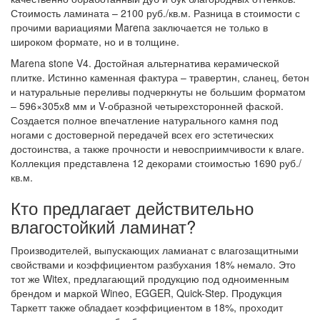
Стоимость ламината – 2100 руб./кв.м. Разница в стоимости с
прочими вариациями Marena заключается не только в
широком формате, но и в толщине.
Marena stone V4. Достойная альтернатива керамической
плитке. Истинно каменная фактура – травертин, сланец, бетон
и натуральные переливы подчеркнуты не большим форматом
– 596×305х8 мм и V-образной четырехсторонней фаской.
Создается полное впечатление натурального камня под
ногами с достоверной передачей всех его эстетических
достоинства, а также прочности и невосприимчивости к влаге.
Коллекция представлена 12 декорами стоимостью 1690 руб./
кв.м.
Кто предлагает действительно
влагостойкий ламинат?
Производителей, выпускающих ламианат с влагозащитными
свойствами и коэффициентом разбухания 18% немало. Это
тот же Witex, предлагающий продукцию под одноименным
брендом и маркой Wineo, EGGER, Quick-Step. Продукция
Таркетт также обладает коэффициентом в 18%, проходит