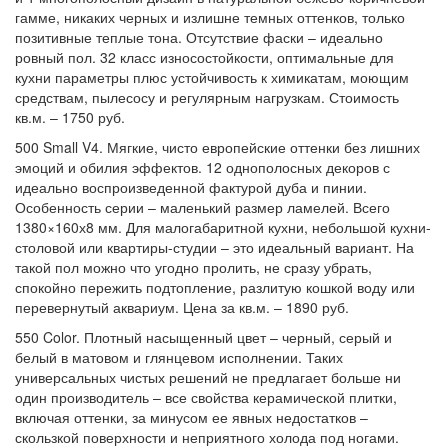
гамме, никаких черных и излишне темных оттенков, только
позитивные теплые тона. Отсутствие фаски – идеально
ровный пол. 32 класс износостойкости, оптимальные для
кухни параметры плюс устойчивость к химикатам, моющим
средствам, пылесосу и регулярным нагрузкам. Стоимость
кв.м. – 1750 руб.
500 Small V4. Мягкие, чисто европейские оттенки без лишних
эмоций и обилия эффектов. 12 однополосных декоров с
идеально воспроизведенной фактурой дуба и пинии.
Особенность серии – маленький размер ламелей. Всего
1380×160х8 мм. Для малогабаритной кухни, небольшой кухни-
столовой или квартиры-студии – это идеальный вариант. На
такой пол можно что угодно пролить, не сразу убрать,
спокойно пережить подтопление, разлитую кошкой воду или
перевернутый аквариум. Цена за кв.м. – 1890 руб.
550 Color. Плотный насыщенный цвет – черный, серый и
белый в матовом и глянцевом исполнении. Таких
универсальных чистых решений не предлагает больше ни
один производитель – все свойства керамической плитки,
включая оттенки, за минусом ее явных недостатков –
скользкой поверхности и неприятного холода под ногами.