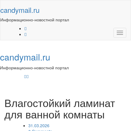
Skip
candymail.ru
to
content
Информационно-новостной портал
Toggl
naviga
candymail.ru
Информационно-новостной портал
Toggl
navig
Влагостойкий ламинат
для ванной комнаты
31.03.2026