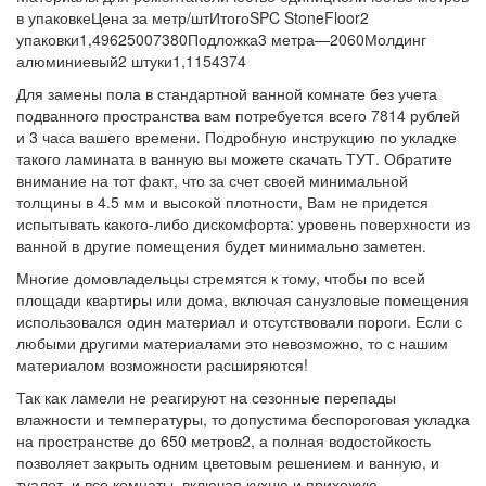
в упаковкеЦена за метр/штИтогоSPC StoneFloor2
упаковки1,49625007380Подложка3 метра—2060Молдинг
алюминиевый2 штуки1,1154374
Для замены пола в стандартной ванной комнате без учета
подванного пространства вам потребуется всего 7814 рублей
и 3 часа вашего времени. Подробную инструкцию по укладке
такого ламината в ванную вы можете скачать ТУТ. Обратите
внимание на тот факт, что за счет своей минимальной
толщины в 4.5 мм и высокой плотности, Вам не придется
испытывать какого-либо дискомфорта: уровень поверхности из
ванной в другие помещения будет минимально заметен.
Многие домовладельцы стремятся к тому, чтобы по всей
площади квартиры или дома, включая санузловые помещения
использовался один материал и отсутствовали пороги. Если с
любыми другими материалами это невозможно, то с нашим
материалом возможности расширяются!
Так как ламели не реагируют на сезонные перепады
влажности и температуры, то допустима беспороговая укладка
на пространстве до 650 метров2, а полная водостойкость
позволяет закрыть одним цветовым решением и ванную, и
туалет, и все комнаты, включая кухню и прихожую.