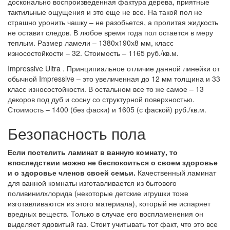
досконально воспроизведенная фактура дерева, приятные
тактильные ощущения и это еще не все. На такой пол не
страшно уронить чашку – не разобьется, а пролитая жидкость
не оставит следов. В любое время года пол остается в меру
теплым. Размер ламели – 1380х190х8 мм, класс
износостойкости – 32. Стоимость – 1165 руб./кв.м.
Impressive Ultra . Принципиальное отличие данной линейки от
обычной Impressive – это увеличенная до 12 мм толщина и 33
класс износостойкости. В остальном все то же самое – 13
декоров под дуб и сосну со структурной поверхностью.
Стоимость – 1400 (без фаски) и 1605 (с фаской) руб./кв.м.
Безопасность пола
Если постелить ламинат в ванную комнату, то
впоследствии можно не беспокоиться о своем здоровье
и о здоровье членов своей семьи.
Качественный ламинат
для ванной комнаты изготавливается из бытового
поливинилхлорида (некоторые детские игрушки тоже
изготавливаются из этого материала), который не испаряет
вредных веществ. Только в случае его воспламенения он
выделяет ядовитый газ. Стоит учитывать тот факт, что это все