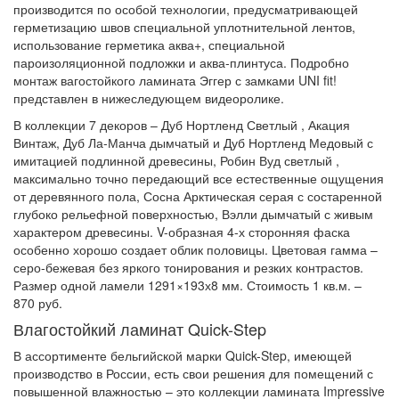
производится по особой технологии, предусматривающей
герметизацию швов специальной уплотнительной лентов,
использование герметика аква+, специальной
пароизоляционной подложки и аква-плинтуса. Подробно
монтаж вагостойкого ламината Эггер с замками UNI fit!
представлен в нижеследующем видеоролике.
В коллекции 7 декоров – Дуб Нортленд Светлый , Акация
Винтаж, Дуб Ла-Манча дымчатый и Дуб Нортленд Медовый с
имитацией подлинной древесины, Робин Вуд светлый ,
максимально точно передающий все естественные ощущения
от деревянного пола, Сосна Арктическая серая с состаренной
глубоко рельефной поверхностью, Вэлли дымчатый с живым
характером древесины. V-образная 4-х сторонняя фаска
особенно хорошо создает облик половицы. Цветовая гамма –
серо-бежевая без яркого тонирования и резких контрастов.
Размер одной ламели 1291×193х8 мм. Стоимость 1 кв.м. –
870 руб.
Влагостойкий ламинат Quick-Step
В ассортименте бельгийской марки Quick-Step, имеющей
производство в России, есть свои решения для помещений с
повышенной влажностью – это коллекции ламината Impressive