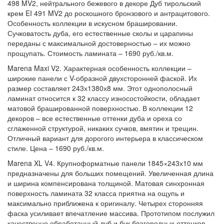
498 MV2, нейтрального бежевого в декоре Дуб тирольский
крем EI 491 MV2 до роскошного бронзового и антрацитового.
Особенность коллекции в искусном брашировании.
Сучковатость дуба, его естественные сколы и царапины
переданы с максимальной достоверностью – их можно
прощупать. Стоимость ламината – 1690 руб./кв.м.
Marena Maxi V2. Характерная особенность коллекции –
широкие панели с V-образной двухсторонней фаской. Их
размер составляет 243х1380х8 мм. Этот однополосный
ламинат относится к 32 классу износостойкости, обладает
матовой брашированной поверхностью. В коллекции 12
декоров – все естественные оттенки дуба и ореха со
сглаженной структурой, никаких сучков, вмятин и трещин.
Отличный вариант для дорогого интерьера в классическом
стиле. Цена – 1690 руб./кв.м.
Marena XL V4. Крупноформатные панели 1845×243х10 мм
предназначены для больших помещений. Увеличенная длина
и ширина компенсирована толщиной. Матовая синхронная
поверхность ламината 32 класса приятна на ощупь и
максимально приближена к оригиналу. Четырех сторонняя
фаска усиливает впечатление массива. Прототипом послужил
качественно обработанный дуб и бук благородных оттенков.