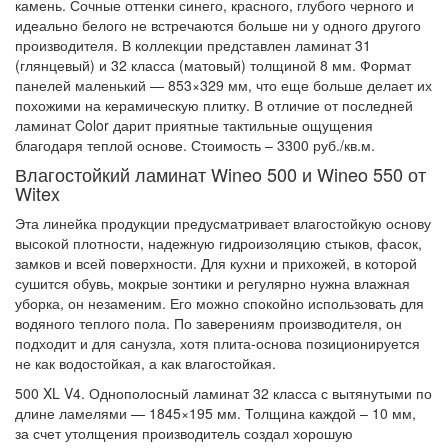
камень. Сочные оттенки синего, красного, глубого черного и
идеально белого не встречаются больше ни у одного другого
производителя. В коллекции представлен ламинат 31
(глянцевый) и 32 класса (матовый) толщиной 8 мм. Формат
панелей маленький — 853×329 мм, что еще больше делает их
похожими на керамическую плитку. В отличие от последней
ламинат Color дарит приятные тактильные ощущения
благодаря теплой основе. Стоимость – 3300 руб./кв.м.
Влагостойкий ламинат Wineo 500 и Wineo 550 от
Witex
Эта линейка продукции предусматривает влагостойкую основу
высокой плотности, надежную гидроизоляцию стыков, фасок,
замков и всей поверхности. Для кухни и прихожей, в которой
сушится обувь, мокрые зонтики и регулярно нужна влажная
уборка, он незаменим. Его можно спокойно использовать для
водяного теплого пола. По заверениям производителя, он
подходит и для санузла, хотя плита-основа позиционируется
не как водостойкая, а как влагостойкая.
500 XL V4. Однополосный ламинат 32 класса с вытянутыми по
длине ламелями — 1845×195 мм. Толщина каждой – 10 мм,
за счет утолщения производитель создал хорошую