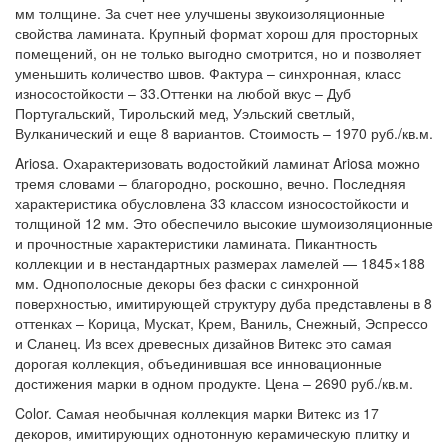
мм толщине. За счет нее улучшены звукоизоляционные
свойства ламината. Крупный формат хорош для просторных
помещений, он не только выгодно смотрится, но и позволяет
уменьшить количество швов. Фактура – синхронная, класс
износостойкости – 33.Оттенки на любой вкус – Дуб
Португальский, Тирольский мед, Уэльский светлый,
Вулканический и еще 8 вариантов. Стоимость – 1970 руб./кв.м.
Ariosa. Охарактеризовать водостойкий ламинат Ariosa можно
тремя словами – благородно, роскошно, вечно. Последняя
характеристика обусловлена 33 классом износостойкости и
толщиной 12 мм. Это обеспечило высокие шумоизоляционные
и прочностные характеристики ламината. Пикантность
коллекции и в нестандартных размерах ламелей — 1845×188
мм. Однополосные декоры без фаски с синхронной
поверхностью, имитирующей структуру дуба представлены в 8
оттенках – Корица, Мускат, Крем, Ваниль, Снежный, Эспрессо
и Сланец. Из всех древесных дизайнов Витекс это самая
дорогая коллекция, объединившая все инновационные
достижения марки в одном продукте. Цена – 2690 руб./кв.м.
Color. Самая необычная коллекция марки Витекс из 17
декоров, имитирующих однотонную керамическую плитку и