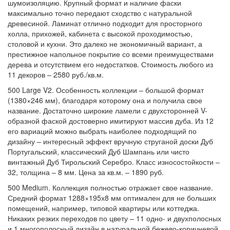
шумоизоляцию. Крупный формат и наличие фаски
максимально точно передают сходство с натуральной
древесиной. Ламинат отлично подходит для просторного
холла, прихожей, кабинета с высокой проходимостью,
столовой и кухни. Это далеко не экономичный вариант, а
престижное напольное покрытие со всеми преимуществами
дерева и отсутствием его недостатков. Стоимость любого из
11 декоров – 2580 руб./кв.м.
500 Large V2. Особенность коллекции – большой формат
(1380×246 мм), благодаря которому она и получила свое
название. Достаточно широкие ламели с двухсторонней V-
образной фаской достоверно имитируют массив дуба. Из 12
его вариаций можно выбрать наиболее подходящий по
дизайну – интересный эффект вручную струганой доски Дуб
Португальский, классический Дуб Шампань или чисто
винтажный Дуб Тирольский Серебро. Класс износостойкости –
32, толщина – 8 мм. Цена за кв.м. – 1890 руб.
500 Medium. Коллекция полностью отражает свое название.
Средний формат 1288×195х8 мм оптимален для не больших
помещений, например, типовой квартиры или коттеджа.
Никаких резких переходов по цвету – 11 одно- и двухполосных
и 1 многополосный дизайн в натуральной бежево-коричневой