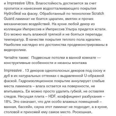
и Impressive Ultra. Влагостойкость достигается за счет
пропиток и нанесения водоотталкивающего покрытия
HydroSeal на фаску. Обработанный по технологии Scratch
Guard ламинат не боится царапин, вмятин и прочих
механических воздействий. На кухне любой декор из
коллекции Импрессив и Импрессив Ультра придется кстати.
Его можно мыть влажной тряпкой и не бояться перепады
температур. В качестве покрытия теплого пола идеален.
Наиболее наглядно его достоинства продемонстрированы в
видеоролике.
Читайте также: Подвесные потолки в ванной комнате —
конструктивные особенности и нюансы монтажа
Impressive . 13 декоров однополосных декоров под сосну и
дуб в их натуральных оттенках с выдавленной U-образной
фаской. Гидроизоляционное покрытие аннулирует слабые
места ламината – влага остается на поверхности, не
впитываясь. Ее можно просто удалить губкой, не оставляя
следов. Несущая плита – HDF, коэффициент разбухания –
18%. Это означает, что для особо влажных помещений –
ванная, бассейн, сауна этот ламинат не подходит, а в кухне,
столовой и прихожей ему самое место. Роскошная,