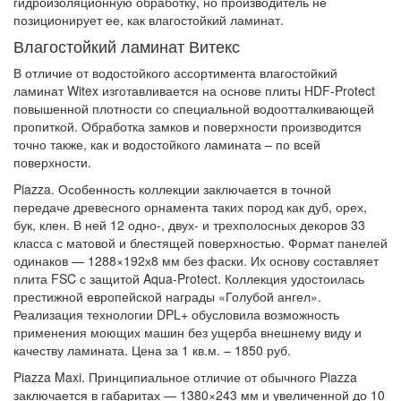
гидроизоляционную обработку, но производитель не
позиционирует ее, как влагостойкий ламинат.
Влагостойкий ламинат Витекс
В отличие от водостойкого ассортимента влагостойкий
ламинат Witex изготавливается на основе плиты HDF-Protect
повышенной плотности со специальной водоотталкивающей
пропиткой. Обработка замков и поверхности производится
точно также, как и водостойкого ламината – по всей
поверхности.
Piazza. Особенность коллекции заключается в точной
передаче древесного орнамента таких пород как дуб, орех,
бук, клен. В ней 12 одно-, двух- и трехполосных декоров 33
класса с матовой и блестящей поверхностью. Формат панелей
одинаков — 1288×192х8 мм без фаски. Их основу составляет
плита FSC с защитой Aqua-Protect. Коллекция удостоилась
престижной европейской награды «Голубой ангел».
Реализация технологии DPL+ обусловила возможность
применения моющих машин без ущерба внешнему виду и
качеству ламината. Цена за 1 кв.м. – 1850 руб.
Piazza Maxi. Принципиальное отличие от обычного Piazza
заключается в габаритах — 1380×243 мм и увеличенной до 10