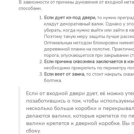
В зависимости от причины дуновения от входной мет
способами.
Если дует из-под двери,
то нужно преград
кладут декоративный валик. Однако у эт
убирать, когда нужно выйти или зайти в кв
Поэтому такую меру защиты лучше рассма
Оптимальным методом блокировки нижнего
деревянной планки на полотне. Практич
порога, опускающегося при закрывании ст
Если причина сквозняка заключается в изн
необходимо прикрепить по периметру пол
Если веет от замка,
то стоит накрыть скв
болтика.
Если от входной двери дует, её можно ут
позаботившись о том, чтобы используемы
несколько больше коробки и перекрывал
делаются валики, которые крепятся по п
валики крепятся к дверной коробке. Вы по
сбоку.