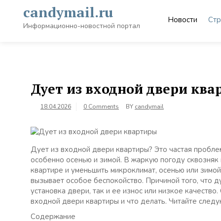
Skip
candymail.ru
to
Новости
Стр
content
Информационно-новостной портал
Дует из входной двери кв
18.04.2026
0 Comments
BY
candymail
Дует из входной двери квартиры? Это частая пробле
особенно осенью и зимой. В жаркую погоду сквозняк
квартире и уменьшить микроклимат, осенью или зимой
вызывает особое беспокойство. Причиной того, что д
установка двери, так и ее износ или низкое качество
входной двери квартиры и что делать. Читайте следу
Содержание