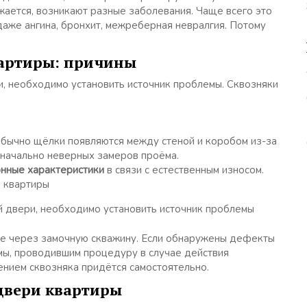
ижается, возникают разные заболевания. Чаще всего это
 даже ангина, бронхит, межреберная невралгия. Потому
вартиры: причины
ри, необходимо установить источник проблемы. Сквозняки
Обычно щёлки появляются между стеной и коробом из-за
значально неверных замеров проёма.
онные характеристики
в связи с естественным износом.
ой двери, необходимо установить источник проблемы
е через замочную скважину. Если обнаружены дефекты
рмы, проводившим процедуру в случае действия
анением сквозняка придётся самостоятельно.
 двери квартиры