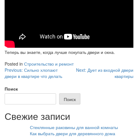
Теперь вы знаете, когда лучше покупать двери и окна.
Posted in
Строительство и ремонт
Навигация
Previous:
Сильно хлопают
Next:
Дует из входной двери
двери в квартире что делать
квартиры
по
записям
Поиск
Поиск
Свежие записи
Стеклянные раковины для ванной комнаты
Как выбрать двери для деревянного дома