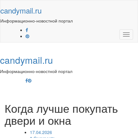
Skip
candymail.ru
to
content
Информационно-новостной портал
Toggl
naviga
candymail.ru
Информационно-новостной портал
Toggl
navig
Когда лучше покупать
двери и окна
17.04.2026