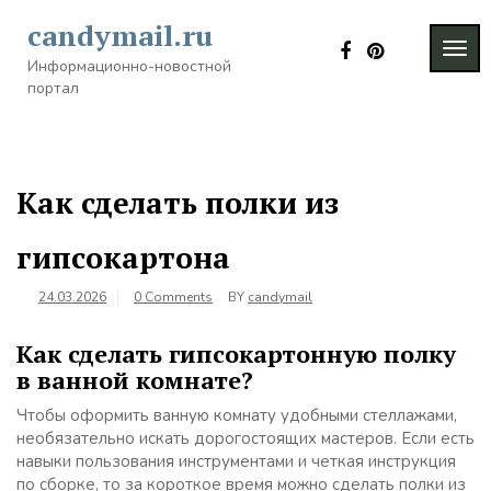
Skip
candymail.ru
to
TOG
content
Информационно-новостной
NAVI
портал
Как сделать полки из
гипсокартона
24.03.2026
0 Comments
BY
candymail
Как сделать гипсокартонную полку
в ванной комнате?
Чтобы оформить ванную комнату удобными стеллажами,
необязательно искать дорогостоящих мастеров. Если есть
навыки пользования инструментами и четкая инструкция
по сборке, то за короткое время можно сделать полки из