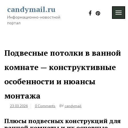
Skip
candymail.ru
to
TOG
content
Информационно-новостной
NAVI
портал
Подвесные потолки в ванной
комнате — конструктивные
особенности и нюансы
монтажа
23.03.2026
0 Comments
BY
candymail
Плюсы подвесных конструкций для
ванной комнаты и их основные