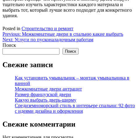
тщательно изучить характеристики каждого материала и
выбрать тот, который лучше всего подходит для конкретного
здания.
Posted in
Строительство и ремонт
Навигация
Previous:
Межкомнатные двери в спальню какие выбрать
Next:
Услуги по пусконаладочным работам
по
Поиск
записям
Поиск
Свежие записи
Как установить умывальник – монтаж умывальника в
ванной
Межкомнатные двери антрацит
Размер французской двери
Какую выбрать дверь-ширму
Средиземноморский стиль в интерьере спальни: 92 фото
с идеями дизайна и оформления
Свежие комментарии
Нет комментариев для просмотра.