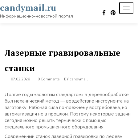
Skip
candymail.ru
TOGG
to
NAVI
content
Информационно-новостной портал
Лазерные гравировальные
станки
07.02.2026
0 Comments
BY
candymail
Долгие годы «золотым стандартом» в деревообработке
был механический метод — воздействие инструмента на
заготовку. Рабочая сила по-прежнему востребована, но
автоматизация не в прошлом. Поэтому некоторые задачи
сегодня можно решить термически с помощью
специального промышленного оборудования.
Современный станок лазерной гравировки по дереву