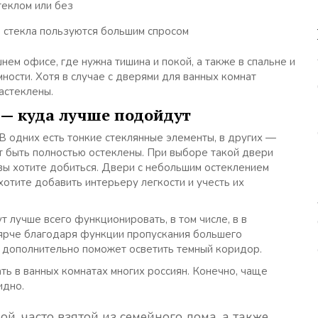
 стекла пользуются большим спросом
нем офисе, где нужна тишина и покой, а также в спальне и
ности. Хотя в случае с дверями для ванных комнат
астеклены.
— куда лучше подойдут
В одних есть тонкие стеклянные элементы, в других —
т быть полностью остеклены. При выборе такой двери
вы хотите добиться. Двери с небольшим остеклением
хотите добавить интерьеру легкости и учесть их
 лучше всего функционировать, в том числе, в в
х ярче благодаря функции пропускания большего
х дополнительно поможет осветить темный коридор.
ь в ванных комнатах многих россиян. Конечно, чаще
идно.
, часто взятой из семейного дома, а также