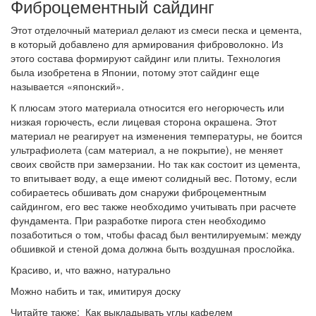
Фиброцементный сайдинг
Этот отделочный материал делают из смеси песка и цемента,
в который добавлено для армирования фиброволокно. Из
этого состава формируют сайдинг или плиты. Технология
была изобретена в Японии, потому этот сайдинг еще
называется «японский».
К плюсам этого материала относится его негорючесть или
низкая горючесть, если лицевая сторона окрашена. Этот
материал не реагирует на изменения температуры, не боится
ультрафиолета (сам материал, а не покрытие), не меняет
своих свойств при замерзании. Но так как состоит из цемента,
то впитывает воду, а еще имеют солидный вес. Потому, если
собираетесь обшивать дом снаружи фиброцементным
сайдингом, его вес также необходимо учитывать при расчете
фундамента. При разработке пирога стен необходимо
позаботиться о том, чтобы фасад был вентилируемым: между
обшивкой и стеной дома должна быть воздушная прослойка.
Красиво, и, что важно, натурально
Можно набить и так, имитируя доску
Читайте также: Как выкладывать углы кафелем