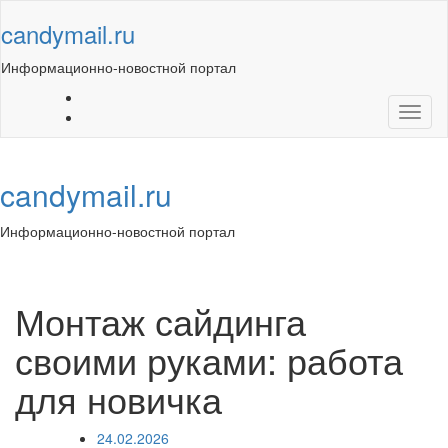
Skip
candymail.ru
to
content
Информационно-новостной портал
Toggl
naviga
candymail.ru
Информационно-новостной портал
Toggl
navig
Монтаж сайдинга
своими руками: работа
для новичка
24.02.2026