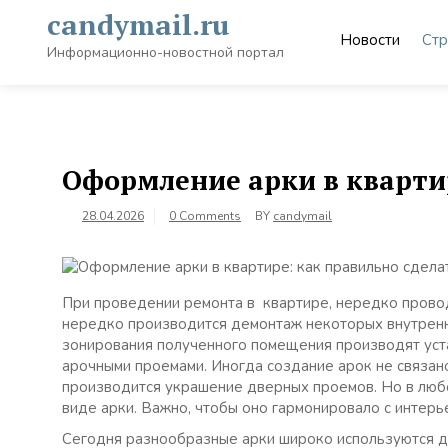
Skip
candymail.ru
to
Новости
Стр
content
Информационно-новостной портал
Оформление арки в квартир
28.04.2026
0 Comments
BY
candymail
При проведении ремонта в квартире, нередко провод
нередко производится демонтаж некоторых внутренни
зонирования полученного помещения производят уст
арочными проемами. Иногда создание арок не связан
производится украшение дверных проемов. Но в люб
виде арки. Важно, чтобы оно гармонировало с интерь
Сегодня разнообразные арки широко используются дл