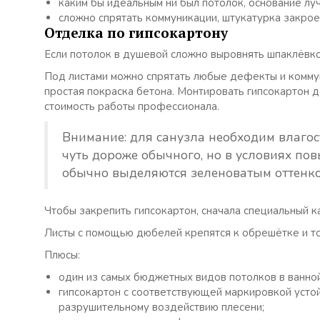
каким бы идеальным ни был потолок, основание лу
сложно спрятать коммуникации, штукатурка закрое
Отделка по гипсокартону
Если потолок в душевой сложно выровнять шпаклёвкой
Под листами можно спрятать любые дефекты и коммун
простая покраска бетона. Монтировать гипсокартон д
стоимость работы профессионала.
Внимание: для санузла необходим влагос
чуть дороже обычного, но в условиях по
обычно выделяются зеленоватым оттенко
Чтобы закрепить гипсокартон, сначала специальный к
Листы с помощью дюбелей крепятся к обрешётке и то
Плюсы:
один из самых бюджетных видов потолков в ванной
гипсокартон с соответствующей маркировкой устой
разрушительному воздействию плесени;