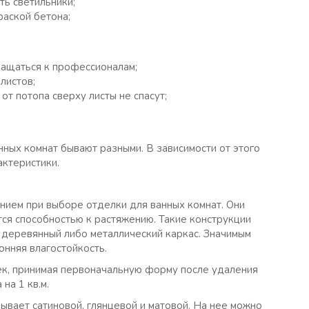
ть светильники;
раской бетона;
ращаться к профессионалам;
листов;
от потопа сверху листы не спасут;
ых комнат бывают разными. В зависимости от этого
актеристики.
нием при выборе отделки для ванных комнат. Они
тся способностью к растяжению. Такие конструкции
а деревянный либо металлический каркас. Значимым
нняя влагостойкость.
ек, принимая первоначальную форму после удаления
на 1 кв.м.
бывает сатиновой, глянцевой и матовой. На нее можно