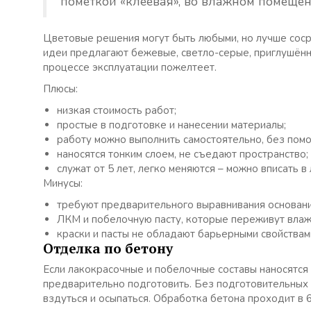
пометкой «клеевая», во влажном помещен
Цветовые решения могут быть любыми, но лучше соср
идеи предлагают бежевые, светло-серые, приглушённо
процессе эксплуатации пожелтеет.
Плюсы:
низкая стоимость работ;
простые в подготовке и нанесении материалы;
работу можно выполнить самостоятельно, без пом
наносятся тонким слоем, не съедают пространство;
служат от 5 лет, легко меняются – можно вписать в
Минусы:
требуют предварительного выравнивания основани
ЛКМ и побелочную пасту, которые переживут влажн
краски и пасты не обладают барьерными свойствам
Отделка по бетону
Если лакокрасочные и побелочные составы наносятся
предварительно подготовить. Без подготовительных 
вздуться и осыпаться. Обработка бетона проходит в 6