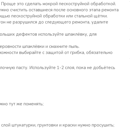
я. Проще это сделать мокрой пескоструйной обработкой.
жно счистить оставшиеся после основного этапа ремонта
мощью пескоструйной обработки или стальной щётки.
тон не разрушился до следующего ремонта, удалите
больших дефектов используйте шпаклёвку, для
еровности шпаклёвки и смахните пыль.
можности выбирайте с защитой от грибка, обязательно
лочную пасту. Используйте 1-2 слоя, пока не добьётесь
ожно тут же поменять;
слой штукатурки, грунтовки и краски нужно просушить;