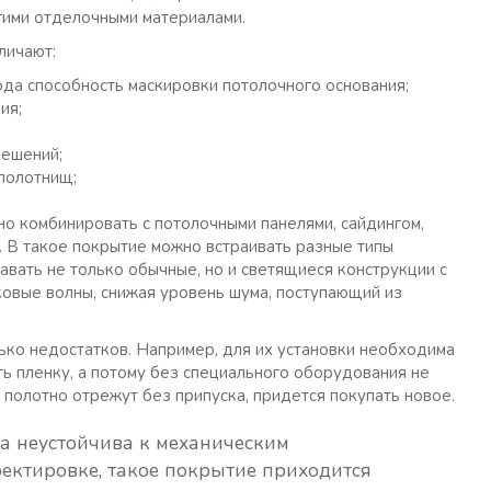
гими отделочными материалами.
личают:
ода способность маскировки потолочного основания;
ия;
решений;
полотнищ;
но комбинировать с потолочными панелями, сайдингом,
. В такое покрытие можно встраивать разные типы
авать не только обычные, но и светящиеся конструкции с
ковые волны, снижая уровень шума, поступающий из
ько недостатков. Например, для их установки необходима
ь пленку, а потому без специального оборудования не
 полотно отрежут без припуска, придется покупать новое.
на неустойчива к механическим
ектировке, такое покрытие приходится