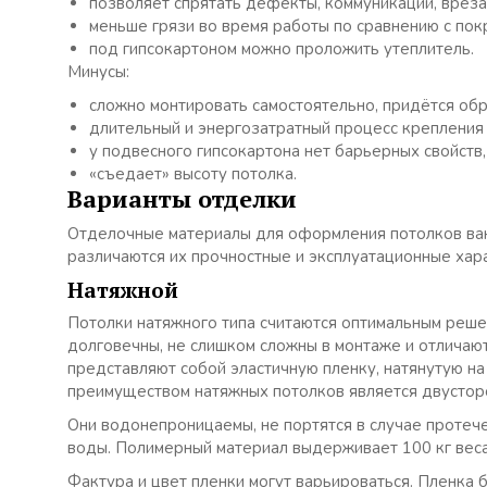
позволяет спрятать дефекты, коммуникации, вреза
меньше грязи во время работы по сравнению с пок
под гипсокартоном можно проложить утеплитель.
Минусы:
сложно монтировать самостоятельно, придётся об
длительный и энергозатратный процесс крепления 
у подвесного гипсокартона нет барьерных свойств, 
«съедает» высоту потолка.
Варианты отделки
Отделочные материалы для оформления потолков ванн
различаются их прочностные и эксплуатационные хар
Натяжной
Потолки натяжного типа считаются оптимальным реше
долговечны, не слишком сложны в монтаже и отличаю
представляют собой эластичную пленку, натянутую н
преимуществом натяжных потолков является двусторо
Они водонепроницаемы, не портятся в случае протеч
воды. Полимерный материал выдерживает 100 кг веса 
Фактура и цвет пленки могут варьироваться. Пленка 