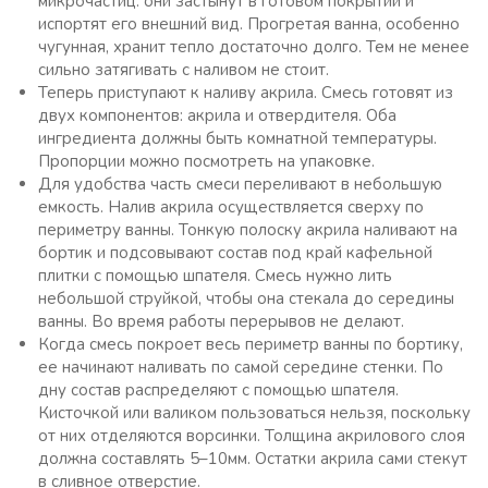
микрочастиц: они застынут в готовом покрытии и
испортят его внешний вид. Прогретая ванна, особенно
чугунная, хранит тепло достаточно долго. Тем не менее
сильно затягивать с наливом не стоит.
Теперь приступают к наливу акрила. Смесь готовят из
двух компонентов: акрила и отвердителя. Оба
ингредиента должны быть комнатной температуры.
Пропорции можно посмотреть на упаковке.
Для удобства часть смеси переливают в небольшую
емкость. Налив акрила осуществляется сверху по
периметру ванны. Тонкую полоску акрила наливают на
бортик и подсовывают состав под край кафельной
плитки с помощью шпателя. Смесь нужно лить
небольшой струйкой, чтобы она стекала до середины
ванны. Во время работы перерывов не делают.
Когда смесь покроет весь периметр ванны по бортику,
ее начинают наливать по самой середине стенки. По
дну состав распределяют с помощью шпателя.
Кисточкой или валиком пользоваться нельзя, поскольку
от них отделяются ворсинки. Толщина акрилового слоя
должна составлять 5–10мм. Остатки акрила сами стекут
в сливное отверстие.