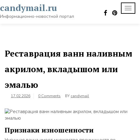
Skip
candymail.ru
TOGG
to
NAVI
content
Информационно-новостной портал
Реставрация ванн наливным
акрилом, вкладышом или
эмалью
17.02.2026
0 Comments
BY
candymail
Признаки изношенности