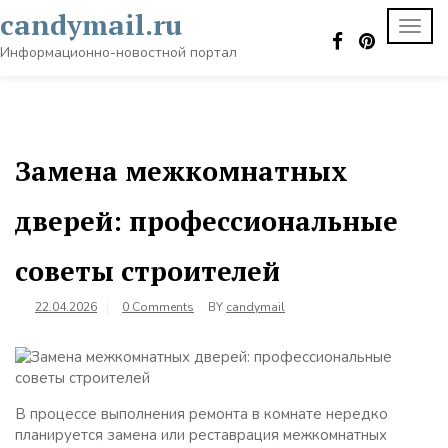
Skip
candymail.ru
TOGG
to
NAVI
content
Информационно-новостной портал
Замена межкомнатных
дверей: профессиональные
советы строителей
22.04.2026
0 Comments
BY
candymail
В процессе выполнения ремонта в комнате нередко
планируется замена или реставрация межкомнатных